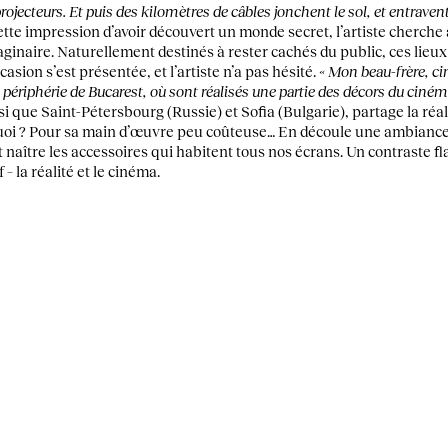
projecteurs. Et puis des kilomètres de câbles jonchent le sol, et entravent
ette impression d’avoir découvert un monde secret, l’artiste cherche
ginaire. Naturellement destinés à rester cachés du public, ces lieux
casion s’est présentée, et l’artiste n’a pas hésité.
« Mon beau-frère, ci
a périphérie de Bucarest, où sont réalisés une partie des décors du ciné
si que Saint-Pétersbourg (Russie) et Sofia (Bulgarie), partage la réa
uoi ? Pour sa main d’œuvre peu coûteuse… En découle une ambiance s
naître les accessoires qui habitent tous nos écrans. Un contraste flag
f – la réalité et le cinéma.