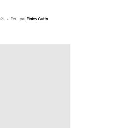
021
•
Écrit par
Finley Cutts