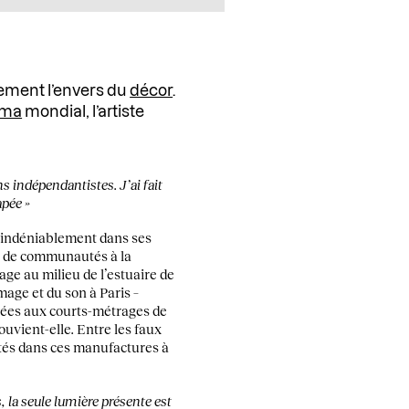
lement l’envers du
décor
.
éma
mondial, l’artiste
s indépendantistes. J’ai fait
apée »
e indéniablement dans ses
es de communautés à la
vage au milieu de l’estuaire de
mage et du son à Paris –
tinées aux courts-métrages de
souvient-elle
.
Entre les faux
lités dans ces manufactures à
 la seule lumière présente est