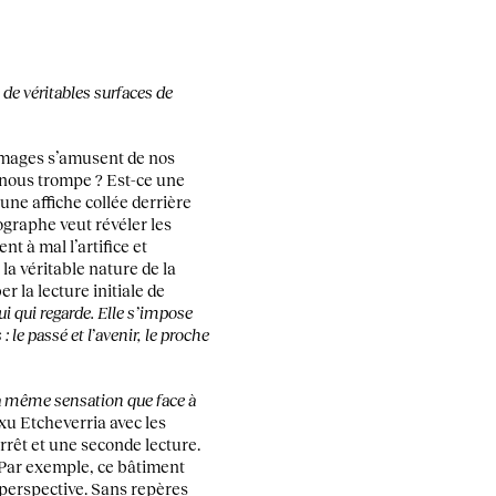
de véritables surfaces de
s images s’amusent de nos
i nous trompe ? Est-ce une
une affiche collée derrière
ographe veut révéler les
nt à mal l’artifice et
 la véritable nature de la
 la lecture initiale de
ui qui regarde. Elle s’impose
le passé et l’avenir, le proche
 la même sensation que face à
txu Etcheverria avec les
rrêt et une seconde lecture.
. Par exemple, ce bâtiment
e perspective. Sans repères