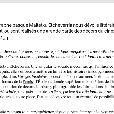
ographe basque
Maitetxu Etcheverria
nous dévoile littéra
, où sont réalisés une grande partie des décors du
cin
e
art.
Saint-Jean-de-Luz dans un contexte politique marqué par les revendication
jusqu’à mes douze ans, ensuite le cursus scolaire traditionnel m’a rattr
tetxu Etcheverria
. Une singularité sociale méconnue qui l’influenc
depuis, elle s’efforce à mettre en lumière les histoires insoupçonné
emple, dans
Voyages Insulaires
, le destin d’îles retournées à l’état sau
s locaux de la
Fémis
– l’École nationale supérieure des métiers de l’i
 la création de décors. L’artiste y photographie les fabrications des
é fascinée par la puissance de ces lieux, par leur force fictionnelle »
, se 
iqués de toute pièce, l’artiste découvre tout un éventail de possibi
dio est avant tout une expérience physique. Sans fenêtres ni ouvertures,