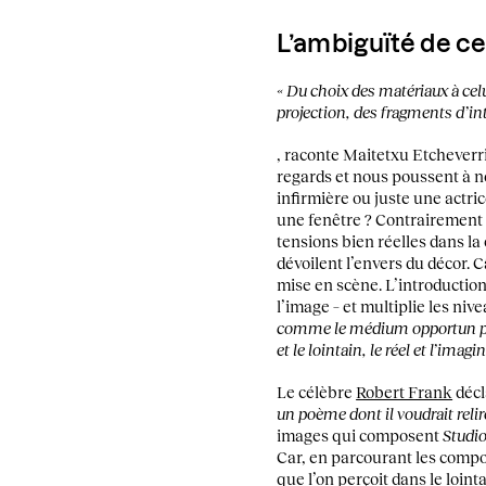
L’ambiguïté de ce
« Du choix des matériaux à cel
projection, des fragments d’in
, raconte Maitetxu Etcheverri
regards et nous poussent à no
infirmière ou juste une actri
une fenêtre ? Contrairement 
tensions bien réelles dans la c
dévoilent l’envers du décor. C
mise en scène. L’introduction
l’image – et multiplie les niv
comme le médium opportun pour r
et le lointain, le réel et l’imagin
Le célèbre
Robert Frank
décl
un poème dont il voudrait reli
images qui composent
Studi
Car, en parcourant les compo
que l’on perçoit dans le loin