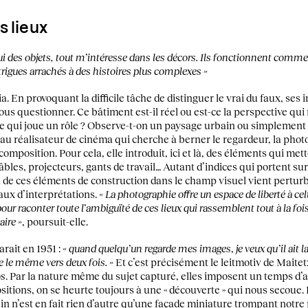
s lieux
ui des objets, tout m’intéresse dans les décors. Ils fonctionnent comme 
trigues arrachés à des histoires plus complexes »
a. En provoquant la difficile tâche de distinguer le vrai du faux, se
us questionner. Ce bâtiment est-il réel ou est-ce la perspective qu
ce qui joue un rôle ? Observe-t-on un paysage urbain ou simplement 
au réalisateur de cinéma qui cherche à berner le regardeur, la phot
omposition. Pour cela, elle introduit, ici et là, des éléments qui mette
âbles, projecteurs, gants de travail… Autant d’indices qui portent sur
 de ces éléments de construction dans le champ visuel vient perturber
eaux d’interprétations.
« La photographie offre un espace de liberté à cel
aconter toute l’ambiguïté de ces lieux qui rassemblent tout à la fois : 
aire »
, poursuit-elle.
arait en 1951 :
« quand quelqu’un regarde mes images
,
je veux qu’il ait
re le même vers deux fois. »
Et c’est précisément le leitmotiv de Maite
os
. Par la nature même du sujet capturé, elles imposent un temps d’a
sitions, on se heurte toujours à une « découverte » qui nous secoue
tain n’est en fait rien d’autre qu’une façade miniature trompant notr