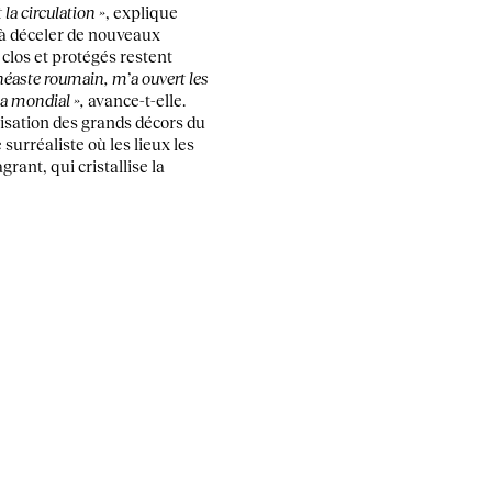
 la circulation »
, explique
 à déceler de nouveaux
 clos et protégés restent
néaste roumain, m’a ouvert les
ma mondial »,
avance-t-elle.
lisation des grands décors du
urréaliste où les lieux les
rant, qui cristallise la