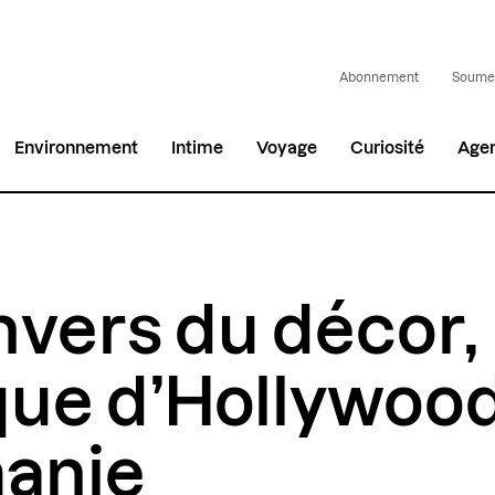
Abonnement
Soumet
Environnement
Intime
Voyage
Curiosité
Age
nvers du décor, 
que d’Hollywoo
anie