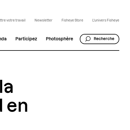
tre votre travail
Newsletter
Fisheye Store
L'univers Fisheye
nda
Participez
Photosphère
Recherche
la
d en