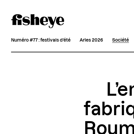
Numéro #77 : festivals d’été
Arles 2026
Société
L’e
fabri
Roum