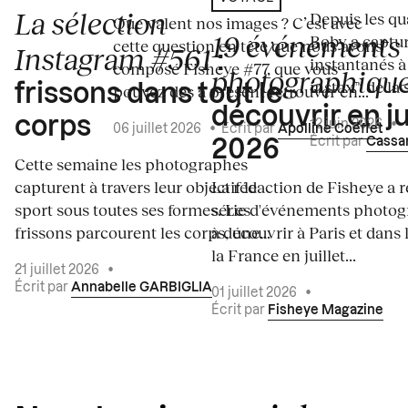
La sélection
Depuis les qua
Que valent nos images ? C’est avec
19 événements
Boby a captur
cette question en tête que nous avons
Instagram #561
:
instantanés à 
composé Fisheye #77, que vous
photographiqu
instax™ de la s
frissons dans tout le
pouvez dès à présent retrouver en...
découvrir en ju
corps
12 juin 2026
•
06 juillet 2026
•
Écrit par
Apolline Coëffet
Écrit par
Cassa
2026
Cette semaine les photographes
capturent à travers leur objectif le
La rédaction de Fisheye a r
sport sous toutes ses formes. Les
série d'événements photo
frissons parcourent les corps, une...
à découvrir à Paris et dans 
la France en juillet...
21 juillet 2026
•
Écrit par
Annabelle GARBIGLIA
01 juillet 2026
•
Écrit par
Fisheye Magazine