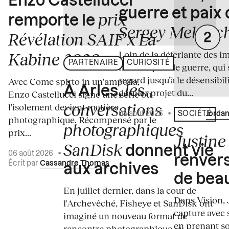
Enzo Castellucci
guerre et paix
prix
remporte le
Sergey Melnitc
Révélation SAIF x La
Loin de la déferlante des i
Kabine 2026
PARTENAIRE
CURIOSITÉ
médiatiques de guerre, qui 
regard jusqu’à le désensibili
Avec Come spirto in un'ampolla,
les
À Arles,
dernier projet du...
Enzo Castellucci signe une série où
conversations
l'isolement devient matière
04 août 2026
•
Écrit par
Jordan
SOCIÉTÉ
photographique. Récompensé par le
photographiques
prix...
Justine 
SanDisk
donnent vie
06 août 2026
•
renvers
Écrit par
Cassandre Thomas
aux archives
de bea
En juillet dernier, dans la cour de
Dans Vision, 
l'Archevêché, Fisheye et SanDisk ont
capture avec s
imaginé un nouveau format de
en prenant so
rencontre photographique. À...