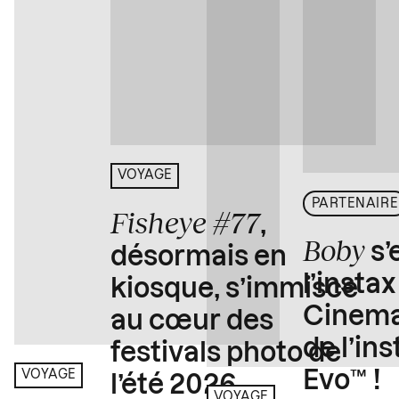
VOYAGE
PARTENAIRE
Fisheye #77
,
Boby
s’
désormais en
l’insta
kiosque, s’immisce
Cinema
au cœur des
de l’in
festivals photo de
Evo™ !
VOYAGE
l’été 2026
VOYAGE