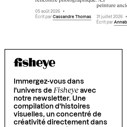
peinture ancie
05 août 2026
•
Écrit par
Cassandre Thomas
31 juillet 2026
Écrit par
Annab
Immergez-vous dans
Fisheye
l'univers de
avec
notre newsletter. Une
compilation d'histoires
visuelles, un concentré de
créativité directement dans