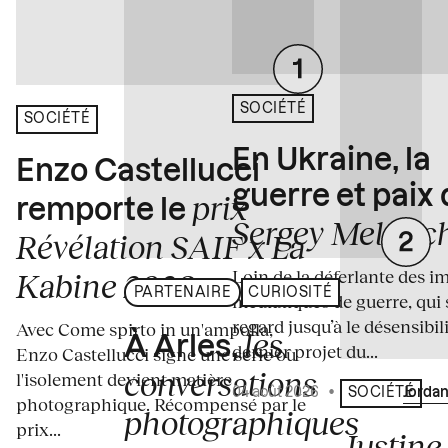
SOCIÉTÉ
SOCIÉTÉ
En Ukraine, la
Enzo Castellucci
guerre et paix
prix
remporte le
Sergey Melnitc
Révélation SAIF x La
Loin de la déferlante des i
Kabine 2026
PARTENAIRE
CURIOSITÉ
médiatiques de guerre, qui 
regard jusqu’à le désensibili
Avec Come spirto in un'ampolla,
les
À Arles,
dernier projet du...
Enzo Castellucci signe une série où
conversations
l'isolement devient matière
04 août 2026
•
Écrit par
Jordan
SOCIÉTÉ
photographique. Récompensé par le
photographiques
prix...
Justine 