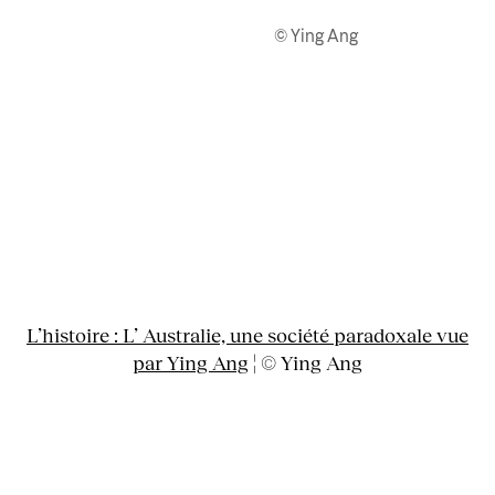
© Ying Ang
L’histoire : L’ Australie, une société paradoxale vue
par Ying Ang
¦ © Ying Ang