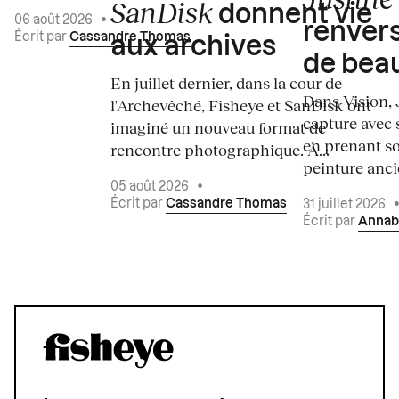
SanDisk
donnent vie
06 août 2026
•
renvers
Écrit par
Cassandre Thomas
aux archives
de bea
En juillet dernier, dans la cour de
Dans Vision, 
l'Archevêché, Fisheye et SanDisk ont
capture avec s
imaginé un nouveau format de
en prenant so
rencontre photographique. À...
peinture ancie
05 août 2026
•
Écrit par
Cassandre Thomas
31 juillet 2026
Écrit par
Annab