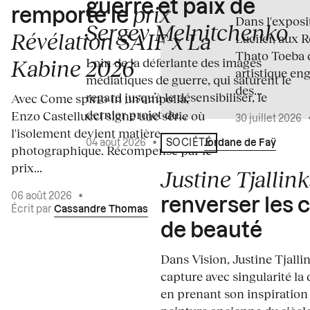
guerre et paix de
prix
remporte le
Dans l'expos
Sergey Melnitchenko
Révélation SAIF x La
Lucifer, aux 
Thato Toeba 
Loin de la déferlante des images
Kabine 2026
artistique en
médiatiques de guerre, qui saturent le
des...
regard jusqu’à le désensibiliser, le
Avec Come spirto in un'ampolla,
dernier projet du...
Enzo Castellucci signe une série où
30 juillet 2026
l'isolement devient matière
04 août 2026
•
Écrit par
Jordane de Faÿ
SOCIÉTÉ
photographique. Récompensé par le
prix...
Justine Tjallink
06 août 2026
•
renverser les 
Écrit par
Cassandre Thomas
de beauté
Dans Vision, Justine Tjalli
capture avec singularité la 
en prenant son inspiration