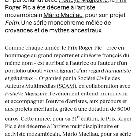
En partenariat avec
Fisheye Magazine
, le
Prix
Roger Pic
a été décerné à l’artiste
mozambicain
Mário Macilau
, pour son projet
Faith
. Une série monochrome mêlée de
croyances et de mythes ancestraux.
Comme chaque année, le
Prix Roger Pic
– crée en
hommage au grand reporter et cinéaste français du
même nom – est attribué à l’autrice ou l’auteur d’un
portfolio abouti
« témoignant d’un regard humaniste
et généreux »
.
Organisé par la Société Civile des
Auteurs Multimédias (
SCAM
), en collaboration avec
Fisheye Magazine
, l’évènement entend promouvoir
et accompagner l’œuvre d’artistes, aux parcours et
aux projets méritants, grâce à une dotation de 5000
e
euros. Cette année, pour sa 31
édition, le Prix Roger
Pic a été décerné à l’artiste multidisciplinaire et
activiste mozambicain, Mário Macilau, pour sa série