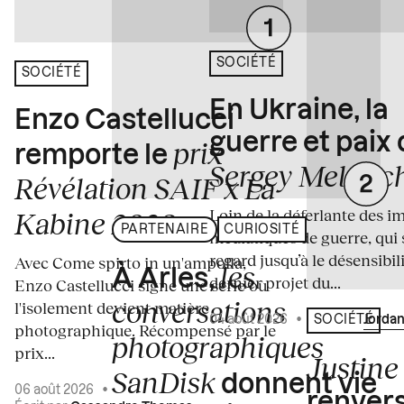
SOCIÉTÉ
SOCIÉTÉ
En Ukraine, la
Enzo Castellucci
guerre et paix
prix
remporte le
Sergey Melnitc
Révélation SAIF x La
Loin de la déferlante des i
Kabine 2026
PARTENAIRE
CURIOSITÉ
médiatiques de guerre, qui 
regard jusqu’à le désensibili
Avec Come spirto in un'ampolla,
les
À Arles,
dernier projet du...
Enzo Castellucci signe une série où
conversations
l'isolement devient matière
04 août 2026
•
Écrit par
Jordan
SOCIÉTÉ
photographique. Récompensé par le
photographiques
prix...
Justine 
SanDisk
donnent vie
06 août 2026
•
renvers