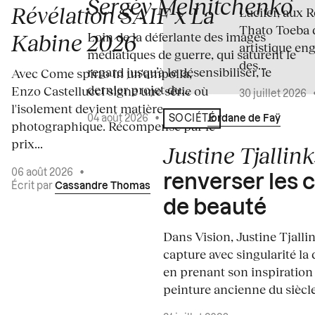
Sergey Melnitchenko
Révélation SAIF x La
Lucifer, aux 
Thato Toeba 
Loin de la déferlante des images
Kabine 2026
artistique en
médiatiques de guerre, qui saturent le
des...
regard jusqu’à le désensibiliser, le
Avec Come spirto in un'ampolla,
dernier projet du...
Enzo Castellucci signe une série où
30 juillet 2026
l'isolement devient matière
04 août 2026
•
Écrit par
Jordane de Faÿ
SOCIÉTÉ
photographique. Récompensé par le
prix...
Justine Tjallink
06 août 2026
•
renverser les 
Écrit par
Cassandre Thomas
de beauté
Dans Vision, Justine Tjalli
capture avec singularité la 
en prenant son inspiration
peinture ancienne du siècle.