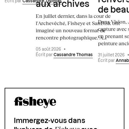
Écrit par
Cassandre Thomas
aux archives
de bea
En juillet dernier, dans la cour de
Dans Vision, 
l'Archevêché, Fisheye et SanDisk ont
capture avec s
imaginé un nouveau format de
en prenant so
rencontre photographique. À...
peinture ancie
05 août 2026
•
Écrit par
Cassandre Thomas
31 juillet 2026
Écrit par
Annab
Immergez-vous dans