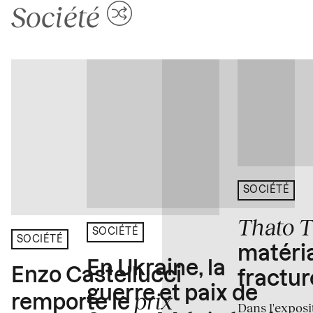
Société
SOCIÉTÉ
Thato 
SOCIÉTÉ
SOCIÉTÉ
matéria
En Ukraine, la
Enzo Castellucci
fractur
guerre et paix de
prix
remporte le
Dans l'expos