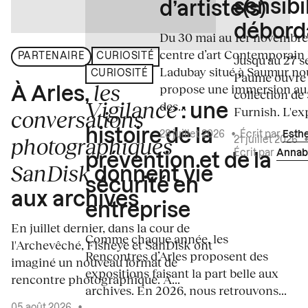
sensibi
d’artiste(s)
débord
Du 30 mai au 1er novembre
centre d’art Contemporain
PARTENAIRE
CURIOSITÉ
Jusqu'au 27 s
Ladubay situé à Saumur no
CURIOSITÉ
Paume ouvre s
les
propose une immersion au
À Arles,
collection de
Vigilance
des...
: une
Furnish. L'exp
conversations
histoire de la
28 juillet 2026
•
Écrit par
Esth
photographiques
21 juillet 2026
Écrit par
Annab
prévention et de la
SanDisk
donnent vie
sécurité en
aux archives
entreprise
En juillet dernier, dans la cour de
Comme chaque année, les
l'Archevêché, Fisheye et SanDisk ont
Rencontres d’Arles proposent des
imaginé un nouveau format de
expositions faisant la part belle aux
rencontre photographique. À...
archives. En 2026, nous retrouvons...
05 août 2026
•