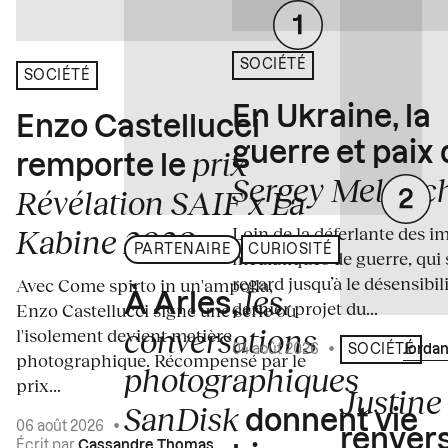
SOCIÉTÉ
SOCIÉTÉ
En Ukraine, la
Enzo Castellucci
guerre et paix
prix
remporte le
Sergey Melnitc
Révélation SAIF x La
Loin de la déferlante des i
Kabine 2026
PARTENAIRE
CURIOSITÉ
médiatiques de guerre, qui 
regard jusqu’à le désensibili
Avec Come spirto in un'ampolla,
les
À Arles,
dernier projet du...
Enzo Castellucci signe une série où
conversations
l'isolement devient matière
04 août 2026
•
Écrit par
Jordan
SOCIÉTÉ
photographique. Récompensé par le
photographiques
prix...
Justine 
SanDisk
donnent vie
06 août 2026
•
renvers
Écrit par
Cassandre Thomas