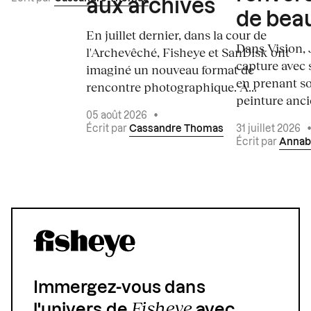
aux archives
de bea
En juillet dernier, dans la cour de
Dans Vision, 
l'Archevêché, Fisheye et SanDisk ont
capture avec s
imaginé un nouveau format de
en prenant so
rencontre photographique. À...
peinture ancie
05 août 2026
•
Écrit par
Cassandre Thomas
31 juillet 2026
Écrit par
Annab
Immergez-vous dans
Fisheye
l'univers de
avec