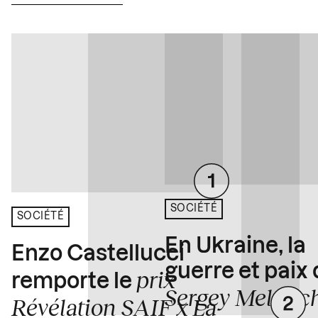
SOCIÉTÉ
SOCIÉTÉ
En Ukraine, la
Enzo Castellucci
guerre et paix
prix
remporte le
Sergey Melnitc
Révélation SAIF x La