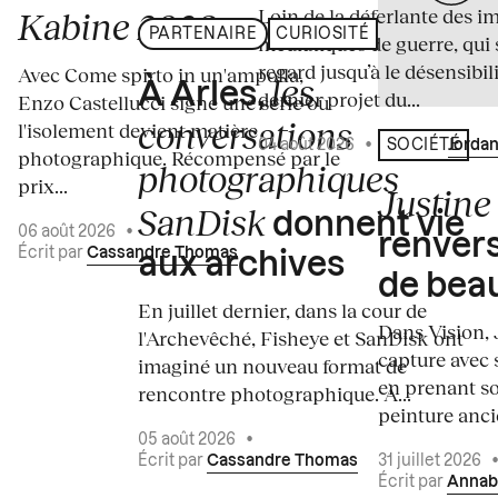
Loin de la déferlante des i
Kabine 2026
PARTENAIRE
CURIOSITÉ
médiatiques de guerre, qui 
regard jusqu’à le désensibili
Avec Come spirto in un'ampolla,
les
À Arles,
dernier projet du...
Enzo Castellucci signe une série où
conversations
l'isolement devient matière
04 août 2026
•
Écrit par
Jordan
SOCIÉTÉ
photographique. Récompensé par le
photographiques
prix...
Justine 
SanDisk
donnent vie
06 août 2026
•
renvers
Écrit par
Cassandre Thomas
aux archives
de bea
En juillet dernier, dans la cour de
Dans Vision, 
l'Archevêché, Fisheye et SanDisk ont
capture avec s
imaginé un nouveau format de
en prenant so
rencontre photographique. À...
peinture ancie
05 août 2026
•
Écrit par
Cassandre Thomas
31 juillet 2026
Écrit par
Annab