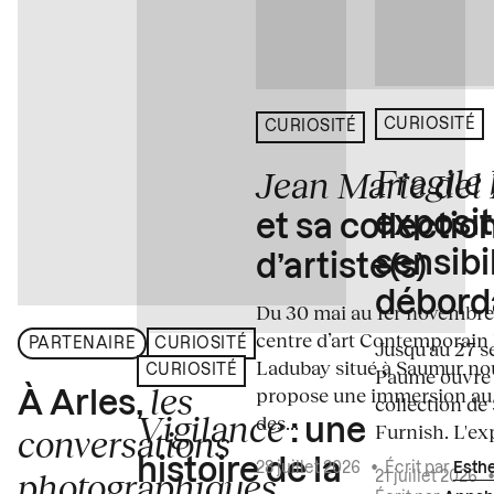
CURIOSITÉ
CURIOSITÉ
Fragile
Jean Marie del
exposit
et sa collectio
sensibi
d’artiste(s)
débord
Du 30 mai au 1er novembre
centre d’art Contemporain
PARTENAIRE
CURIOSITÉ
Jusqu'au 27 s
Ladubay situé à Saumur no
CURIOSITÉ
Paume ouvre s
les
propose une immersion au
À Arles,
collection de
Vigilance
des...
: une
Furnish. L'exp
conversations
histoire de la
28 juillet 2026
•
Écrit par
Esth
photographiques
21 juillet 2026