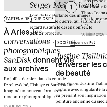
Dans l'expos
Sergey Melnitchenko
Lucifer, aux 
Thato Toeba 
Loin de la déferlante des images
artistique en
PARTENAIRE
CURIOSITÉ
médiatiques de guerre, qui saturent le
des...
regard jusqu’à le désensibiliser, le
les
À Arles,
dernier projet du...
30 juillet 2026
conversations
04 août 2026
•
Écrit par
Jordane de Faÿ
SOCIÉTÉ
photographiques
Justine Tjallink
SanDisk
donnent vie
renverser les 
aux archives
de beauté
En juillet dernier, dans la cour de
Dans Vision, Justine Tjalli
l'Archevêché, Fisheye et SanDisk ont
capture avec singularité la 
imaginé un nouveau format de
en prenant son inspiration
rencontre photographique. À...
peinture ancienne du siècle.
Il y a 10 heures
•