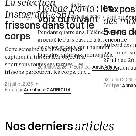
La sélection
de la...
Hélène David
: les
L’expos
Instagram #561
:
des mo
voix du vivant
09 juillet 2026
•
Écrit par
Ana 
frissons dans tout le
5 ans d
Pendant quatre ans, Hélène David a
corps
arpenté le Pays basque à la rencontre
Au bord des m
de celles et ceux qui l'habitent –
Cette semaine les photographes
territoires, s
humains, animaux, montagnes...
capturent à travers leur objectif le
27 juin au 20
sport sous toutes ses formes. Les
exposition qui
20 juillet 2026
•
Écrit par
Anaïs Viand
frissons parcourent les corps, une...
08 juillet 2026
21 juillet 2026
•
Écrit par
Annab
Écrit par
Annabelle GARBIGLIA
articles
Nos derniers