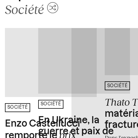
Société
SOCIÉTÉ
Thato 
SOCIÉTÉ
SOCIÉTÉ
matéria
En Ukraine, la
Enzo Castellucci
fractur
guerre et paix de
prix
remporte le
Dans l'expos