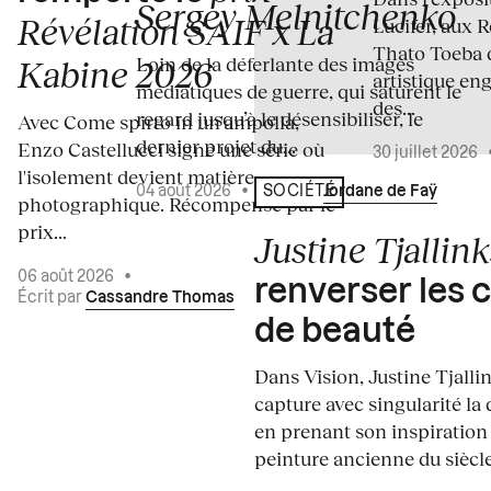
Sergey Melnitchenko
Révélation SAIF x La
Lucifer, aux 
Thato Toeba 
Loin de la déferlante des images
Kabine 2026
artistique en
médiatiques de guerre, qui saturent le
des...
regard jusqu’à le désensibiliser, le
Avec Come spirto in un'ampolla,
dernier projet du...
Enzo Castellucci signe une série où
30 juillet 2026
l'isolement devient matière
04 août 2026
•
Écrit par
Jordane de Faÿ
SOCIÉTÉ
photographique. Récompensé par le
prix...
Justine Tjallink
06 août 2026
•
renverser les 
Écrit par
Cassandre Thomas
de beauté
Dans Vision, Justine Tjalli
capture avec singularité la 
en prenant son inspiration
peinture ancienne du siècle.