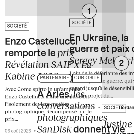
SOCIÉTÉ
SOCIÉTÉ
En Ukraine, la
Enzo Castellucci
guerre et paix
prix
remporte le
Sergey Melnitc
Révélation SAIF x La
Loin de la déferlante des i
Kabine 2026
PARTENAIRE
CURIOSITÉ
médiatiques de guerre, qui 
regard jusqu’à le désensibili
Avec Come spirto in un'ampolla,
les
À Arles,
dernier projet du...
Enzo Castellucci signe une série où
conversations
l'isolement devient matière
04 août 2026
•
Écrit par
Jordan
SOCIÉTÉ
photographique. Récompensé par le
photographiques
prix...
Justine 
SanDisk
donnent vie
06 août 2026
•