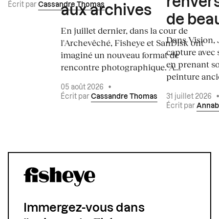
renvers
Écrit par
Cassandre Thomas
aux archives
de bea
En juillet dernier, dans la cour de
Dans Vision, 
l'Archevêché, Fisheye et SanDisk ont
capture avec s
imaginé un nouveau format de
en prenant so
rencontre photographique. À...
peinture ancie
05 août 2026
•
Écrit par
Cassandre Thomas
31 juillet 2026
Écrit par
Annab
Immergez-vous dans