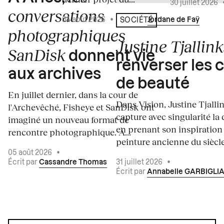
30 juillet 2026
conversations
04 août 2026
•
Écrit par
Jordane de Faÿ
SOCIÉTÉ
photographiques
Justine Tjallink
SanDisk
donnent vie
renverser les 
aux archives
de beauté
En juillet dernier, dans la cour de
Dans Vision, Justine Tjalli
l'Archevêché, Fisheye et SanDisk ont
capture avec singularité la 
imaginé un nouveau format de
en prenant son inspiration
rencontre photographique. À...
peinture ancienne du siècle.
05 août 2026
•
Écrit par
Cassandre Thomas
31 juillet 2026
•
Écrit par
Annabelle GARBIGLI