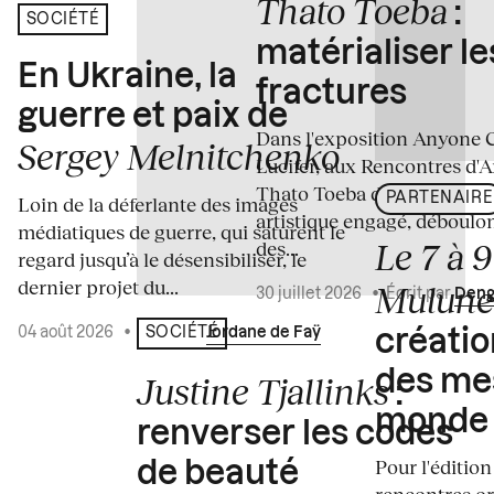
Thato Toeba
:
SOCIÉTÉ
matérialiser le
En Ukraine, la
fractures
guerre et paix de
Dans l'exposition Anyone 
Sergey Melnitchenko
Lucifer, aux Rencontres d'A
Thato Toeba dévoile un co
PARTENAIRE
Loin de la déferlante des images
artistique engagé, déboulo
médiatiques de guerre, qui saturent le
Le 7 à 
des...
regard jusqu’à le désensibiliser, le
dernier projet du...
Mulun
30 juillet 2026
•
Écrit par
Deng
04 août 2026
•
Écrit par
Jordane de Faÿ
SOCIÉTÉ
créati
des me
Justine Tjallinks
:
monde
renverser les codes
Pour l'édition
de beauté
rencontres o