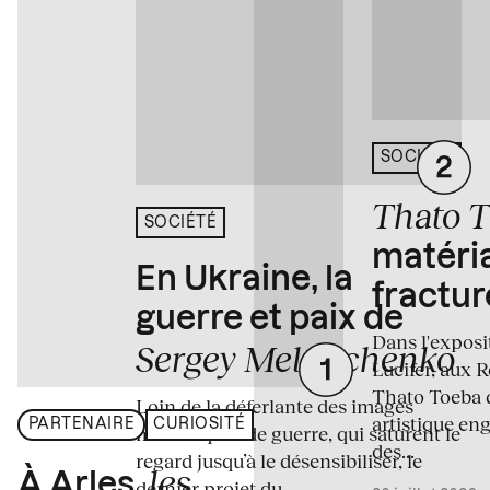
SOCIÉTÉ
Thato 
SOCIÉTÉ
matéria
En Ukraine, la
fractur
guerre et paix de
Dans l'expos
Sergey Melnitchenko
Lucifer, aux 
Thato Toeba 
Loin de la déferlante des images
artistique en
PARTENAIRE
CURIOSITÉ
médiatiques de guerre, qui saturent le
des...
regard jusqu’à le désensibiliser, le
les
À Arles,
dernier projet du...