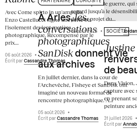
PARTENAIRE
CURIOSITÉ
médiatiques de guerre, qui 
regard jusqu’à le désensibili
Avec Come spirto in un'ampolla,
les
À Arles,
dernier projet du...
Enzo Castellucci signe une série où
conversations
l'isolement devient matière
04 août 2026
•
Écrit par
Jordan
SOCIÉTÉ
photographique. Récompensé par le
photographiques
prix...
Justine 
SanDisk
donnent vie
06 août 2026
•
renvers
Écrit par
Cassandre Thomas
aux archives
de bea
En juillet dernier, dans la cour de
Dans Vision, 
l'Archevêché, Fisheye et SanDisk ont
capture avec s
imaginé un nouveau format de
en prenant so
rencontre photographique. À...
peinture ancie
05 août 2026
•
Écrit par
Cassandre Thomas
31 juillet 2026
Écrit par
Annab