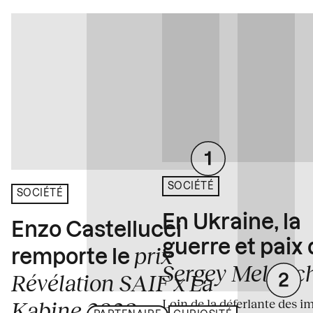
SOCIÉTÉ
SOCIÉTÉ
En Ukraine, la
Enzo Castellucci
guerre et paix
prix
remporte le
Sergey Melnitc
Révélation SAIF x La
Loin de la déferlante des i
Kabine 2026