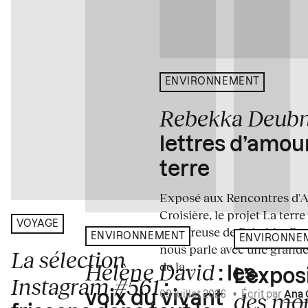
ENVIRONNEMENT
Rebekka Deub
lettres d’amou
terre
Exposé aux Rencontres d'Arl
Croisière, le projet La terre
VOYAGE
amoureuse de Rebekka De
ENVIRONNEMENT
ENVIRONNE
nous parle avec une grande
La sélection
de la...
Hélène David
: les
L’expos
Instagram #561
:
des mo
voix du vivant
09 juillet 2026
•
Écrit par
Ana 