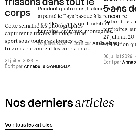
frissons dans tout le
5 ans d
Pendant quatre ans, Hélène David a
corps
arpenté le Pays basque à la rencontre
Au bord des m
de celles et ceux qui l'habitent –
Cette semaine les photographes
territoires, s
humains, animaux, montagnes...
capturent à travers leur objectif le
27 juin au 20
sport sous toutes ses formes. Les
exposition qui
20 juillet 2026
•
Écrit par
Anaïs Viand
frissons parcourent les corps, une...
08 juillet 2026
21 juillet 2026
•
Écrit par
Annab
Écrit par
Annabelle GARBIGLIA
articles
Nos derniers
Voir tous les articles