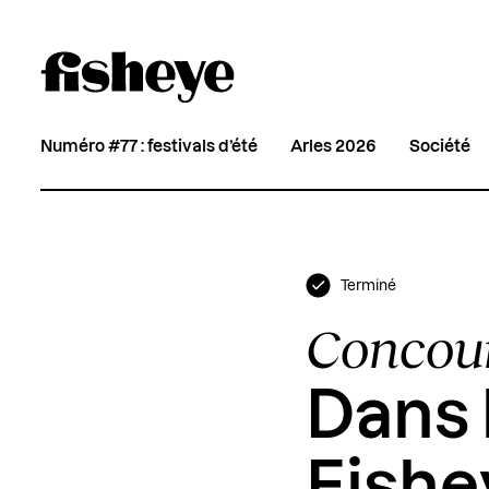
Numéro #77 : festivals d’été
Arles 2026
Société
Terminé
Concou
Dans 
Fishey