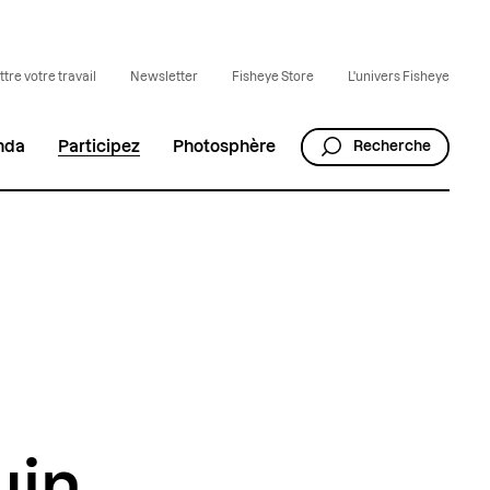
tre votre travail
Newsletter
Fisheye Store
L'univers Fisheye
nda
Participez
Photosphère
Recherche
uin