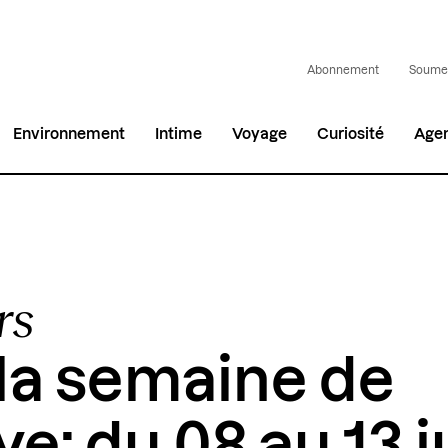
Abonnement
Soumet
Environnement
Intime
Voyage
Curiosité
Age
rs
la semaine de
e: du 08 au 13 j