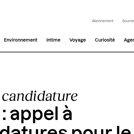
Abonnement
Soumet
Environnement
Intime
Voyage
Curiosité
Age
 candidature
: appel à
datures pour le