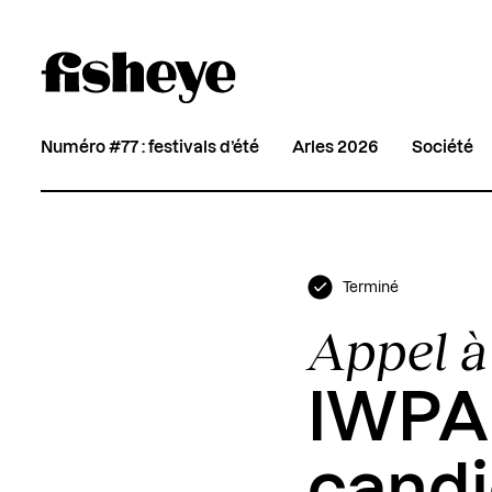
Numéro #77 : festivals d’été
Arles 2026
Société
Terminé
Appel à
IWPA 
candi