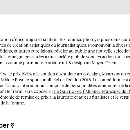
cation d’encourager et soutenir les femmes photographes dans leur
hes de création artistiques ou journalistiques. Promouvoir la diver
ditions, cultures et religions, révéler au public une nouvelle sélecti
es témoignages variés à une société globale sont les actions au coe
et a comme partenaire Antidote art & design au Moyen Orient.
WPA
, le prix
IWPA
a le soutien d’Antidote art & design, Myartspy en co
iddle East, le sponsor officiel de l’édition 2018. La compétition e
r. Un jury international composé de personnalités éminentes de l
ont le travail sera exposé à
« La Galerie » de l’Alliance Française de 
rémonie de remise de prix à la lauréate et aux 10 finalistes et le ver
 de la femme.
er ?