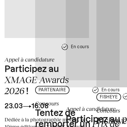
En cours
Appel à candidature
Participez au
XMAGE Awards
2026
!
PARTENAIRE
En cours
FISHEYE
Concours
23.03
16.08
Appel à candidature
Concours
Tentez de
p
Fisheye
Participez au
Dédiée à la photographie mobile, la
Prix de
remporter un
10ème édition des XMAGE Awards