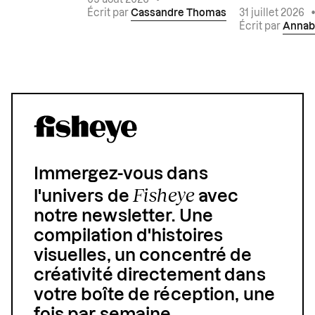
05 août 2026
•
Écrit par
Cassandre Thomas
31 juillet 2026
Écrit par
Annab
Immergez-vous dans
Fisheye
l'univers de
avec
notre newsletter. Une
compilation d'histoires
visuelles, un concentré de
créativité directement dans
votre boîte de réception, une
fois par semaine.