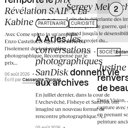
remporte le
Sergey Melnitc
Révélation SAIF x La
Loin de la déferlante des i
Kabine 2026
PARTENAIRE
CURIOSITÉ
médiatiques de guerre, qui 
regard jusqu’à le désensibili
Avec Come spirto in un'ampolla,
les
À Arles,
dernier projet du...
Enzo Castellucci signe une série où
conversations
l'isolement devient matière
04 août 2026
•
Écrit par
Jordan
SOCIÉTÉ
photographique. Récompensé par le
photographiques
prix...
Justine 
SanDisk
donnent vie
06 août 2026
•
renvers
Écrit par
Cassandre Thomas
aux archives
de bea
En juillet dernier, dans la cour de
Dans Vision, 
l'Archevêché, Fisheye et SanDisk ont
capture avec s
imaginé un nouveau format de
en prenant so
rencontre photographique. À...
peinture ancie