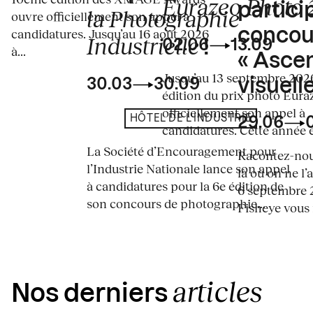
Eurazeo Photo
partici
la Photographie
ouvre officiellement son appel à
concou
candidatures. Jusqu’au 16 août 2026
Industrielle
02.06
13.09
!
à...
« Asce
Jusqu’au 13 septembre 2026
visuelle
30.03
30.09
édition du prix photo Eura
officiellement son appel à
HÔTEL DE L'INDUSTRIE
29.06
candidatures. Cette année en
La Société d’Encouragement pour
Racontez-nous
l’Industrie Nationale lance son appel
là où on ne l’
à candidatures pour la 6e édition de
6 septembre 2
son concours de photographie...
Fisheye vous i
articles
Nos derniers