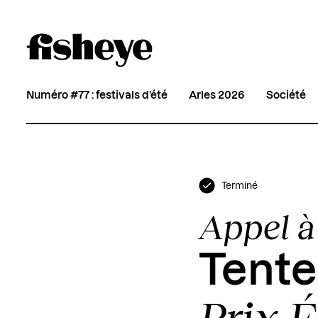
Numéro #77 : festivals d’été
Arles 2026
Société
Terminé
Appel à
Tente
Prix 