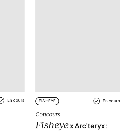
En cours
FISHEYE
En cours
Concours
Fisheye
x Arc’teryx :