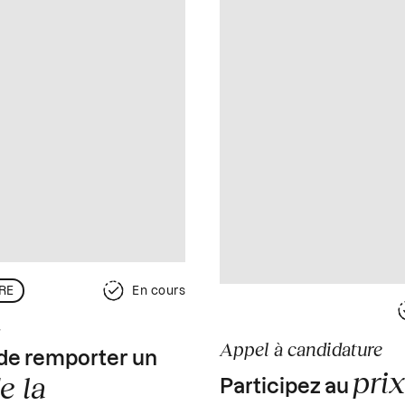
RE
En cours
s
Appel à candidature
de remporter un
prix
e la
Participez au