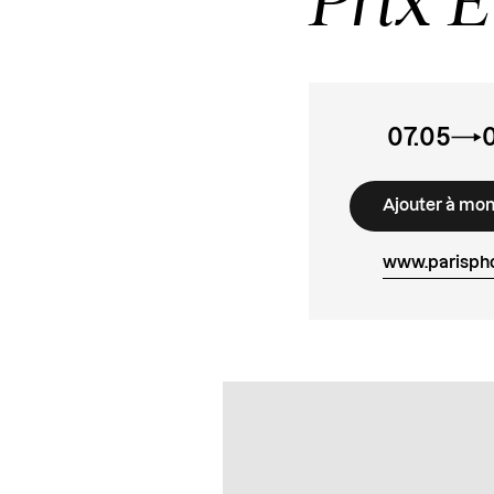
07.05
Ajouter à mo
www.parisph