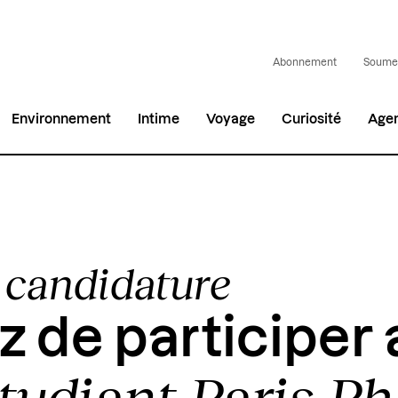
Abonnement
Soumet
Environnement
Intime
Voyage
Curiosité
Age
 candidature
z de participer 
Étudiant Paris P