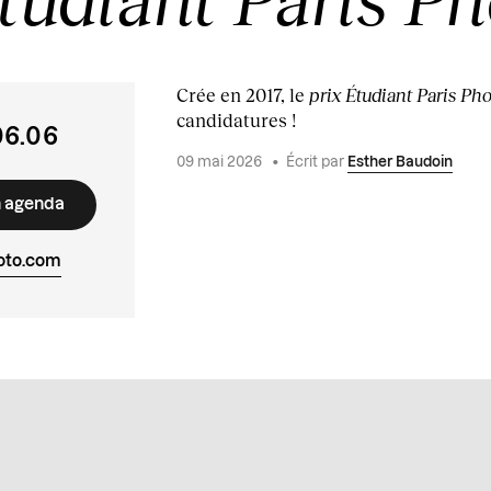
Crée en 2017, le
prix Étudiant Paris Ph
candidatures !
06.06
09 mai 2026
•
Écrit par
Esther Baudoin
n agenda
oto.com