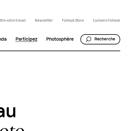
tre votre travail
Newsletter
Fisheye Store
L'univers Fisheye
nda
Participez
Photosphère
Recherche
au
hoto