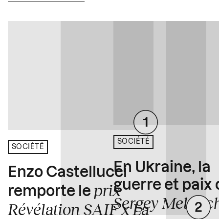
SOCIÉTÉ
SOCIÉTÉ
En Ukraine, la
Enzo Castellucci
guerre et paix
prix
remporte le
Sergey Melnitc
Révélation SAIF x La