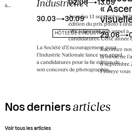
Industrielle
02.06
13.09
!
à...
« Asce
Jusqu’au 13 septembre 2026
visuelle
30.03
30.09
édition du prix photo Eura
officiellement son appel à
HÔTEL DE L'INDUSTRIE
29.06
candidatures. Cette année en
La Société d’Encouragement pour
Racontez-nous
l’Industrie Nationale lance son appel
là où on ne l’
à candidatures pour la 6e édition de
6 septembre 2
son concours de photographie...
Fisheye vous i
articles
Nos derniers
Voir tous les articles