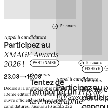
En cours
Appel à candidature
Participez au
XMAGE Awards
2026
!
PARTENAIRE
En cours
FISHEYE
Concours
23.03
16.08
Appel à candidature
Concours
Tentez de
p
Fisheye
Participez au
Dédiée à la photographie mobile, la
Prix de
remporter un
10ème édition des XMAGE Awards
Eurazeo Photo
partici
la Photographie
ouvre officiellement son appel à
concou
candidatures. Jusqu’au 16 août 2026