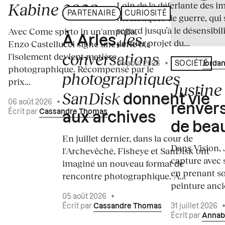
Loin de la déferlante des i
Kabine 2026
PARTENAIRE
CURIOSITÉ
médiatiques de guerre, qui 
regard jusqu’à le désensibili
Avec Come spirto in un'ampolla,
les
À Arles,
dernier projet du...
Enzo Castellucci signe une série où
conversations
l'isolement devient matière
04 août 2026
•
Écrit par
Jordan
SOCIÉTÉ
photographique. Récompensé par le
photographiques
prix...
Justine 
SanDisk
donnent vie
06 août 2026
•
renvers
Écrit par
Cassandre Thomas
aux archives
de bea
En juillet dernier, dans la cour de
Dans Vision, 
l'Archevêché, Fisheye et SanDisk ont
capture avec s
imaginé un nouveau format de
en prenant so
rencontre photographique. À...
peinture ancie
05 août 2026
•
Écrit par
Cassandre Thomas
31 juillet 2026
Écrit par
Annab