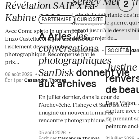
Sergey Melnitc
Révélation SAIF x La
Loin de la déferlante des i
Kabine 2026
PARTENAIRE
CURIOSITÉ
médiatiques de guerre, qui 
regard jusqu’à le désensibili
Avec Come spirto in un'ampolla,
les
À Arles,
dernier projet du...
Enzo Castellucci signe une série où
conversations
l'isolement devient matière
04 août 2026
•
Écrit par
Jordan
SOCIÉTÉ
photographique. Récompensé par le
photographiques
prix...
Justine 
SanDisk
donnent vie
06 août 2026
•
renvers
Écrit par
Cassandre Thomas
aux archives
de bea
En juillet dernier, dans la cour de
Dans Vision, 
l'Archevêché, Fisheye et SanDisk ont
capture avec s
imaginé un nouveau format de
en prenant so
rencontre photographique. À...
peinture ancie
05 août 2026
•