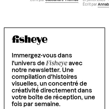
Écrit par
Cassandre Thomas
31 juillet 2026
Écrit par
Annab
Immergez-vous dans
Fisheye
l'univers de
avec
notre newsletter. Une
compilation d'histoires
visuelles, un concentré de
créativité directement dans
votre boîte de réception, une
fois par semaine.