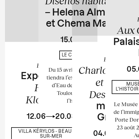
Diseños habitados
– Helena Almeida
et Chema Madoz
Aux 
15.04
23.08
Palais
En cours
LE CHÂTEAU D'EAU
Exposition
Exposition
Charlotte Per
05
Du 15 avril au 23 août 2026 se
Exposition de
tiendra l’exposition au Château
et Bernar
Harumi
d’Eau de l’espace La Tour à
MUSÉ
L'HISTOI
Descamps
Toulouse. Elle mettra à
Klossowska
l’honneur les...
Le Musée n
musée d
de l’immig
12.06
20.08
Grenobl
Porte Dor
23 août 
VILLA KÉRYLOS - BEAULIEU-
04.04
23.
Au
SUR-MER