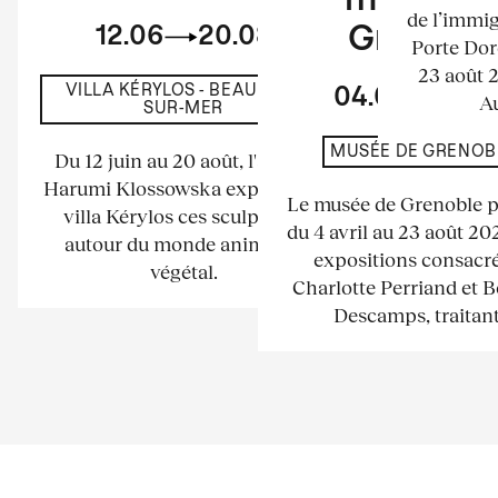
musée d
de l’immig
12.06
20.08
Grenobl
Porte Dor
23 août 
VILLA KÉRYLOS - BEAULIEU-
04.04
23.
Au
SUR-MER
MUSÉE DE GRENOB
Du 12 juin au 20 août, l'artiste
Harumi Klossowska expose à la
Le musée de Grenoble 
villa Kérylos ces sculptures
du 4 avril au 23 août 2
autour du monde animal et
expositions consacré
végétal.
Charlotte Perriand et 
Descamps, traitant.