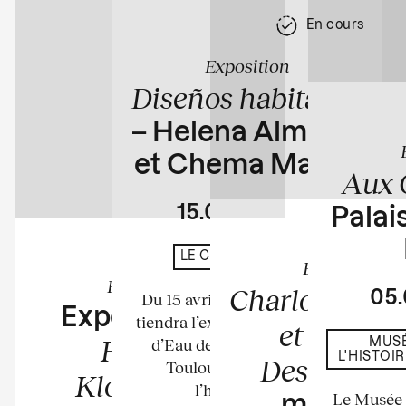
En cours
Exposition
Diseños habitados
– Helena Almeida
et Chema Madoz
Aux 
15.04
23.08
Palais
En cours
LE CHÂTEAU D'EAU
Exposition
Exposition
Charlotte Per
05
Du 15 avril au 23 août 2026 se
Exposition de
tiendra l’exposition au Château
et Bernar
Harumi
d’Eau de l’espace La Tour à
MUSÉ
L'HISTOI
Descamps
Toulouse. Elle mettra à
Klossowska
l’honneur les...
Le Musée n