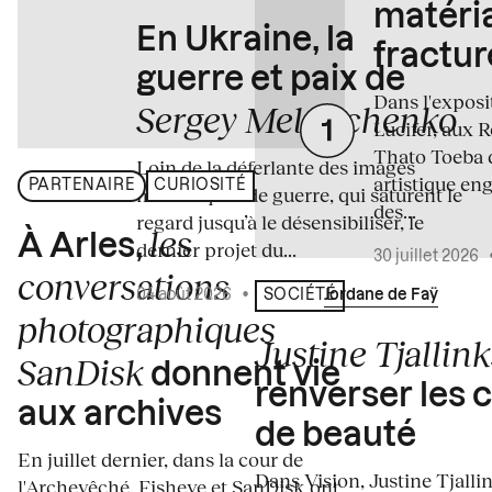
matéria
En Ukraine, la
fractur
guerre et paix de
Dans l'expos
Sergey Melnitchenko
Lucifer, aux 
Thato Toeba 
Loin de la déferlante des images
artistique en
PARTENAIRE
CURIOSITÉ
médiatiques de guerre, qui saturent le
des...
regard jusqu’à le désensibiliser, le
les
À Arles,
dernier projet du...
30 juillet 2026
conversations
04 août 2026
•
Écrit par
Jordane de Faÿ
SOCIÉTÉ
photographiques
Justine Tjallink
SanDisk
donnent vie
renverser les 
aux archives
de beauté
En juillet dernier, dans la cour de
Dans Vision, Justine Tjalli
l'Archevêché, Fisheye et SanDisk ont