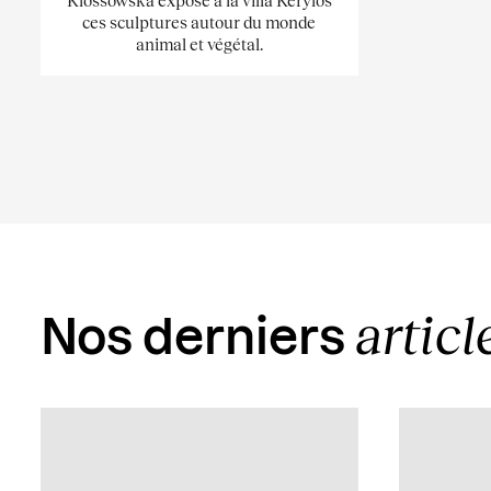
Klossowska expose à la villa Kérylos
ces sculptures autour du monde
animal et végétal.
articl
Nos derniers