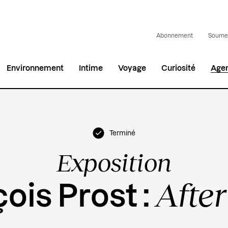
Abonnement
Soumet
Environnement
Intime
Voyage
Curiosité
Age
Terminé
Exposition
After
ois Prost :