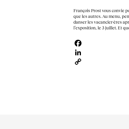
François Prost vous convie po
que les autres. Au menu, pen
danser les vacancier·ères ap
l’exposition, le 3 juillet. E
Facebook
LinkedIn
Copy
Link