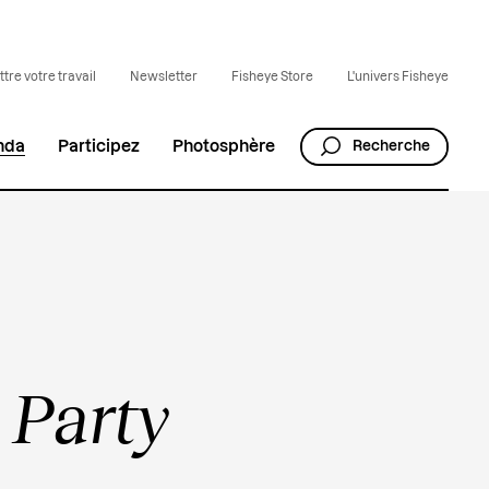
tre votre travail
Newsletter
Fisheye Store
L'univers Fisheye
nda
Participez
Photosphère
Recherche
 Party