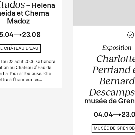
itados
– Helena
eida et Chema
Madoz
5.04
23.08
Exposition
LE CHÂTEAU D'EAU
Charlott
il au 23 août 2026 se tiendra
Perriand 
ition au Château d’Eau de
e La Tour à Toulouse. Elle
Bernard
ttra à l’honneur les...
Descamp
musée de Gren
04.04
23.
MUSÉE DE GRENOB