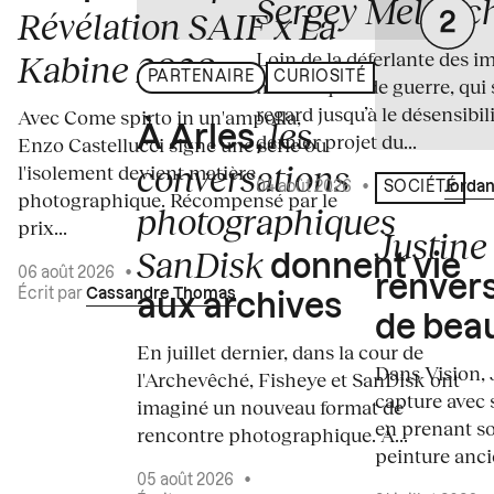
Sergey Melnitc
Révélation SAIF x La
Loin de la déferlante des i
Kabine 2026
PARTENAIRE
CURIOSITÉ
médiatiques de guerre, qui 
regard jusqu’à le désensibili
Avec Come spirto in un'ampolla,
les
À Arles,
dernier projet du...
Enzo Castellucci signe une série où
conversations
l'isolement devient matière
04 août 2026
•
Écrit par
Jordan
SOCIÉTÉ
photographique. Récompensé par le
photographiques
prix...
Justine 
SanDisk
donnent vie
06 août 2026
•
renvers
Écrit par
Cassandre Thomas
aux archives
de bea
En juillet dernier, dans la cour de
Dans Vision, 
l'Archevêché, Fisheye et SanDisk ont
capture avec s
imaginé un nouveau format de
en prenant so
rencontre photographique. À...
peinture ancie
05 août 2026
•