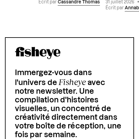
Écrit par
Cassandre Thomas
31 juillet 2026
Écrit par
Annab
Immergez-vous dans
Fisheye
l'univers de
avec
notre newsletter. Une
compilation d'histoires
visuelles, un concentré de
créativité directement dans
votre boîte de réception, une
fois par semaine.