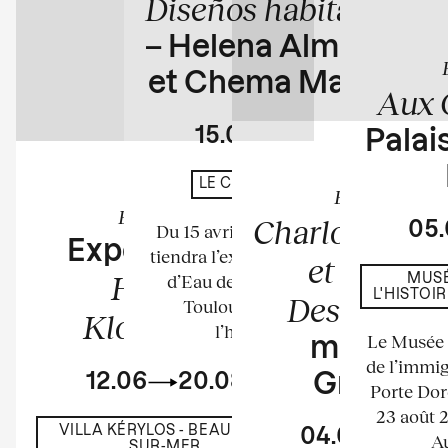
Diseños habitados
– Helena Almeida
et Chema Madoz
Aux 
15.04
23.08
Palais
En cours
LE CHÂTEAU D'EAU
Exposition
Exposition
Charlotte Per
05
Du 15 avril au 23 août 2026 se
Exposition de
tiendra l’exposition au Château
et Bernar
Harumi
d’Eau de l’espace La Tour à
MUSÉ
L'HISTOI
Descamps
Toulouse. Elle mettra à
Klossowska
l’honneur les...
Le Musée n
musée d
de l’immig
12.06
20.08
Grenobl
Porte Dor
23 août 
VILLA KÉRYLOS - BEAULIEU-
04.04
23.
Au
SUR-MER