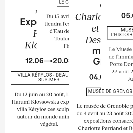
LE CHÂTEAU D'EAU
Exposition
Exposition
Charlotte Per
05
Du 15 avril au 23 août 2026 se
Exposition de
tiendra l’exposition au Château
et Bernar
Harumi
d’Eau de l’espace La Tour à
MUSÉ
L'HISTOI
Descamps
Toulouse. Elle mettra à
Klossowska
l’honneur les...
Le Musée n
musée d
de l’immig
12.06
20.08
Grenobl
Porte Dor
23 août 
VILLA KÉRYLOS - BEAULIEU-
04.04
23.
Au
SUR-MER
MUSÉE DE GRENOB
Du 12 juin au 20 août, l'artiste
Harumi Klossowska expose à la
Le musée de Grenoble 
villa Kérylos ces sculptures
du 4 avril au 23 août 2
autour du monde animal et
expositions consacré
végétal.
Charlotte Perriand et 