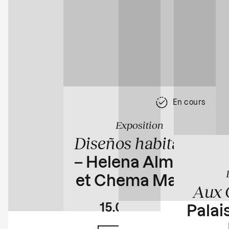
En cours
Exposition
Diseños habitados
– Helena Almeida
et Chema Madoz
Aux 
15.04
23.08
Palais
En cours