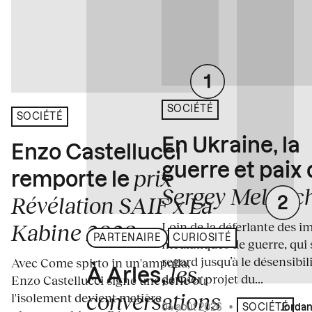
SOCIÉTÉ
SOCIÉTÉ
En Ukraine, la
Enzo Castellucci
guerre et paix
prix
remporte le
Sergey Melnitc
Révélation SAIF x La
Loin de la déferlante des i
Kabine 2026
PARTENAIRE
CURIOSITÉ
médiatiques de guerre, qui 
regard jusqu’à le désensibili
Avec Come spirto in un'ampolla,
les
À Arles,
dernier projet du...
Enzo Castellucci signe une série où
conversations
l'isolement devient matière
04 août 2026
•
Écrit par
Jordan
SOCIÉTÉ