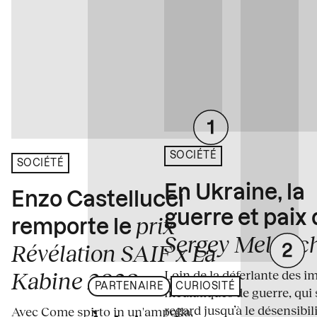
SOCIÉTÉ
SOCIÉTÉ
En Ukraine, la
Enzo Castellucci
guerre et paix
prix
remporte le
Sergey Melnitc
Révélation SAIF x La
Loin de la déferlante des i
Kabine 2026
PARTENAIRE
CURIOSITÉ
médiatiques de guerre, qui 
regard jusqu’à le désensibili
Avec Come spirto in un'ampolla,