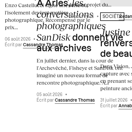
les
À Arles,
dernier projet du...
Enzo Castellucci signe une série où
conversations
l'isolement devient matière
04 août 2026
•
Écrit par
Jordan
SOCIÉTÉ
photographique. Récompensé par le
photographiques
prix...
Justine 
SanDisk
donnent vie
06 août 2026
•
renvers
Écrit par
Cassandre Thomas
aux archives
de bea
En juillet dernier, dans la cour de
Dans Vision, 
l'Archevêché, Fisheye et SanDisk ont
capture avec s
imaginé un nouveau format de
en prenant so
rencontre photographique. À...
peinture ancie
05 août 2026
•
Écrit par
Cassandre Thomas
31 juillet 2026
Écrit par
Annab