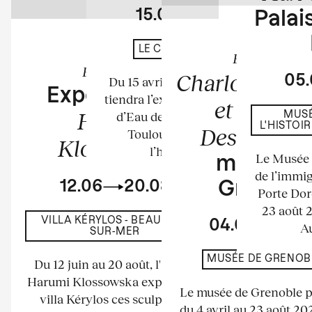
15.04
23.08
Palais
En cours
LE CHÂTEAU D'EAU
Exposition
Exposition
Charlotte Per
05
Du 15 avril au 23 août 2026 se
Exposition de
tiendra l’exposition au Château
et Bernar
Harumi
d’Eau de l’espace La Tour à
MUSÉ
L'HISTOI
Descamps
Toulouse. Elle mettra à
Klossowska
l’honneur les...
Le Musée n
musée d
de l’immig
12.06
20.08
Grenobl
Porte Dor
23 août 
VILLA KÉRYLOS - BEAULIEU-
04.04
23.
Au
SUR-MER
MUSÉE DE GRENOB
Du 12 juin au 20 août, l'artiste
Harumi Klossowska expose à la
Le musée de Grenoble 
villa Kérylos ces sculptures
du 4 avril au 23 août 2