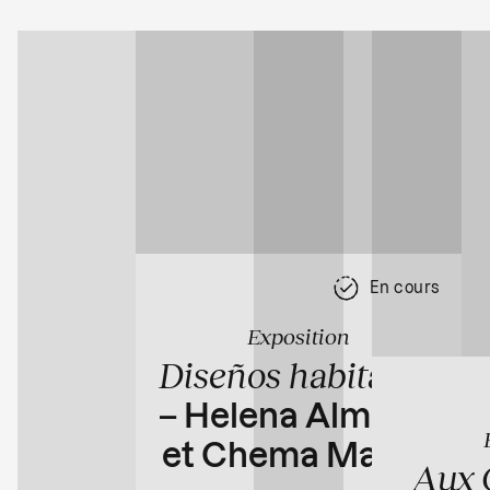
En cours
Exposition
Diseños habitados
– Helena Almeida
et Chema Madoz
Aux 