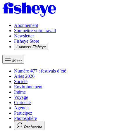
Abonnement
Soumettre votre travail
Newsletter
Fisheye Store
L'univers Fisheye
Menu
Numéro #77 : festivals d’été
Arles 2026
Société
Environnement
Intime
Voyage
Curiosité
Agenda
Participez
Photosphère
Recherche