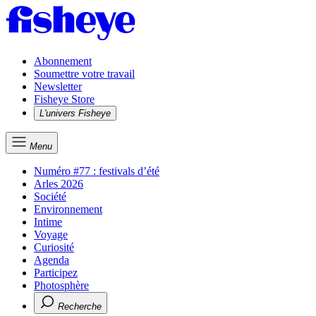
Abonnement
Soumettre votre travail
Newsletter
Fisheye Store
L'univers Fisheye
Menu
Numéro #77 : festivals d’été
Arles 2026
Société
Environnement
Intime
Voyage
Curiosité
Agenda
Participez
Photosphère
Recherche