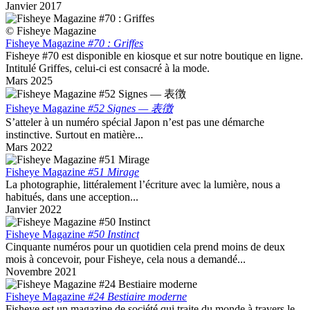
Janvier 2017
© Fisheye Magazine
Fisheye Magazine
#70 : Griffes
Fisheye #70 est disponible en kiosque et sur notre boutique en ligne.
Intitulé Griffes, celui-ci est consacré à la mode.
Mars 2025
Fisheye Magazine
#52 Signes — 表徴
S’atteler à un numéro spécial Japon n’est pas une démarche
instinctive. Surtout en matière...
Mars 2022
Fisheye Magazine
#51 Mirage
La photographie, littéralement l’écriture avec la lumière, nous a
habitués, dans une acception...
Janvier 2022
Fisheye Magazine
#50 Instinct
Cinquante numéros pour un quotidien cela prend moins de deux
mois à concevoir, pour Fisheye, cela nous a demandé...
Novembre 2021
Fisheye Magazine
#24 Bestiaire moderne
Fisheye est un magazine de société qui traite du monde à travers le