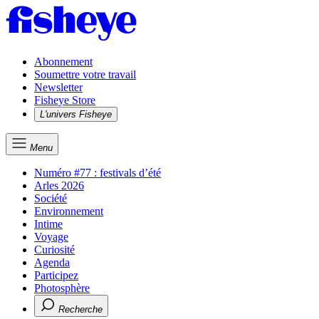
Abonnement
Soumettre votre travail
Newsletter
Fisheye Store
L'univers Fisheye
Menu
Numéro #77 : festivals d’été
Arles 2026
Société
Environnement
Intime
Voyage
Curiosité
Agenda
Participez
Photosphère
Recherche