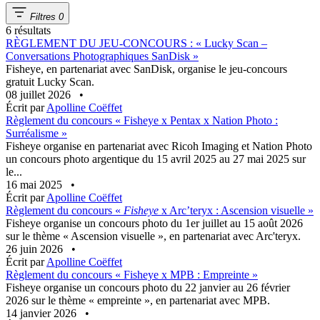
Filtres
0
6 résultats
RÈGLEMENT DU JEU-CONCOURS : « Lucky Scan –
Conversations Photographiques SanDisk »
Fisheye, en partenariat avec SanDisk, organise le jeu-concours
gratuit Lucky Scan.
08 juillet 2026
•
Écrit par
Apolline Coëffet
Règlement du concours « Fisheye x Pentax x Nation Photo :
Surréalisme »
Fisheye organise en partenariat avec Ricoh Imaging et Nation Photo
un concours photo argentique du 15 avril 2025 au 27 mai 2025 sur
le...
16 mai 2025
•
Écrit par
Apolline Coëffet
Règlement du concours «
Fisheye
x Arc’teryx : Ascension visuelle »
Fisheye organise un concours photo du 1er juillet au 15 août 2026
sur le thème « Ascension visuelle », en partenariat avec Arc'teryx.
26 juin 2026
•
Écrit par
Apolline Coëffet
Règlement du concours « Fisheye x MPB : Empreinte »
Fisheye organise un concours photo du 22 janvier au 26 février
2026 sur le thème « empreinte », en partenariat avec MPB.
14 janvier 2026
•