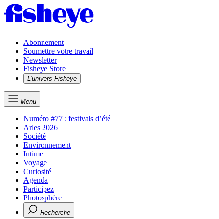
Abonnement
Soumettre votre travail
Newsletter
Fisheye Store
L'univers Fisheye
Menu
Numéro #77 : festivals d’été
Arles 2026
Société
Environnement
Intime
Voyage
Curiosité
Agenda
Participez
Photosphère
Recherche