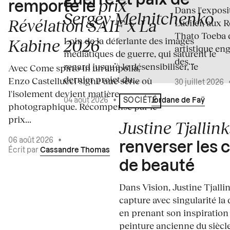
guerre et paix de
prix
remporte le
Dans l'expos
Sergey Melnitchenko
Révélation SAIF x La
Lucifer, aux 
Thato Toeba 
Loin de la déferlante des images
Kabine 2026
artistique en
médiatiques de guerre, qui saturent le
des...
regard jusqu’à le désensibiliser, le
Avec Come spirto in un'ampolla,
dernier projet du...
Enzo Castellucci signe une série où
30 juillet 2026
l'isolement devient matière
04 août 2026
•
Écrit par
Jordane de Faÿ
SOCIÉTÉ
photographique. Récompensé par le
prix...
Justine Tjallink
06 août 2026
•
renverser les 
Écrit par
Cassandre Thomas
de beauté
Dans Vision, Justine Tjalli
capture avec singularité la 
en prenant son inspiration
peinture ancienne du siècle.