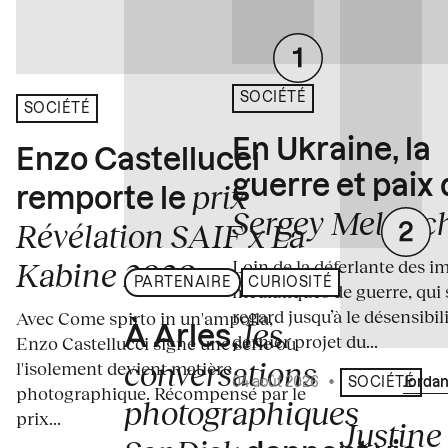
SOCIÉTÉ
SOCIÉTÉ
En Ukraine, la
Enzo Castellucci
guerre et paix
prix
remporte le
Sergey Melnitc
Révélation SAIF x La
Loin de la déferlante des i
Kabine 2026
PARTENAIRE
CURIOSITÉ
médiatiques de guerre, qui 
regard jusqu’à le désensibili
Avec Come spirto in un'ampolla,
les
À Arles,
dernier projet du...
Enzo Castellucci signe une série où
conversations
l'isolement devient matière
04 août 2026
•
Écrit par
Jordan
SOCIÉTÉ
photographique. Récompensé par le
photographiques
prix...
Justine 