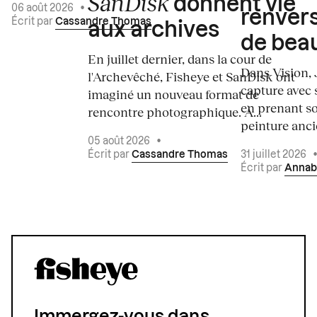
SanDisk
donnent vie
06 août 2026
•
renvers
Écrit par
Cassandre Thomas
aux archives
de bea
En juillet dernier, dans la cour de
Dans Vision, 
l'Archevêché, Fisheye et SanDisk ont
capture avec s
imaginé un nouveau format de
en prenant so
rencontre photographique. À...
peinture ancie
05 août 2026
•
Écrit par
Cassandre Thomas
31 juillet 2026
Écrit par
Annab
Immergez-vous dans