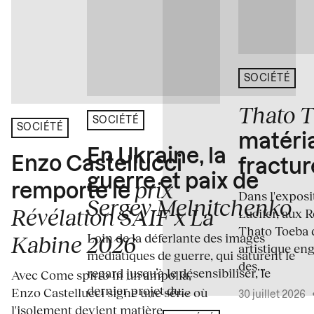
SOCIÉTÉ
Thato 
SOCIÉTÉ
SOCIÉTÉ
matéria
En Ukraine, la
Enzo Castellucci
fractur
guerre et paix de
prix
remporte le
Dans l'expos
Sergey Melnitchenko
Révélation SAIF x La
Lucifer, aux 
Thato Toeba 
Loin de la déferlante des images
Kabine 2026
artistique en
médiatiques de guerre, qui saturent le
des...
regard jusqu’à le désensibiliser, le
Avec Come spirto in un'ampolla,
dernier projet du...
Enzo Castellucci signe une série où
30 juillet 2026
l'isolement devient matière