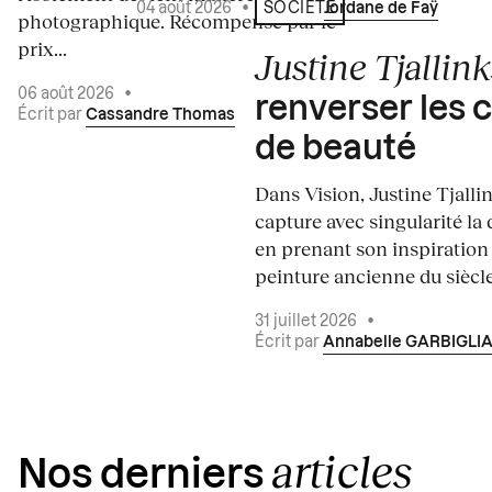
04 août 2026
•
Écrit par
Jordane de Faÿ
SOCIÉTÉ
photographique. Récompensé par le
prix...
Justine Tjallink
06 août 2026
•
renverser les 
Écrit par
Cassandre Thomas
de beauté
Dans Vision, Justine Tjalli
capture avec singularité la 
en prenant son inspiration
peinture ancienne du siècle.
31 juillet 2026
•
Écrit par
Annabelle GARBIGLI
articles
Nos derniers