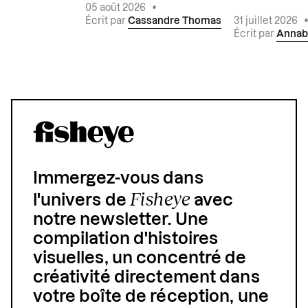
05 août 2026
•
Écrit par
Cassandre Thomas
31 juillet 2026
Écrit par
Annab
Immergez-vous dans
Fisheye
l'univers de
avec
notre newsletter. Une
compilation d'histoires
visuelles, un concentré de
créativité directement dans
votre boîte de réception, une