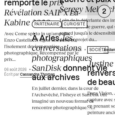
prix
remporte le
Sergey Melnitc
Révélation SAIF x La
Loin de la déferlante des i
Kabine 2026
PARTENAIRE
CURIOSITÉ
médiatiques de guerre, qui 
regard jusqu’à le désensibili
Avec Come spirto in un'ampolla,
les
À Arles,
dernier projet du...
Enzo Castellucci signe une série où
conversations
l'isolement devient matière
04 août 2026
•
Écrit par
Jordan
SOCIÉTÉ
photographique. Récompensé par le
photographiques
prix...
Justine 
SanDisk
donnent vie
06 août 2026
•
renvers
Écrit par
Cassandre Thomas
aux archives
de bea
En juillet dernier, dans la cour de
Dans Vision, 
l'Archevêché, Fisheye et SanDisk ont
capture avec s
imaginé un nouveau format de
en prenant so
rencontre photographique. À...
peinture ancie