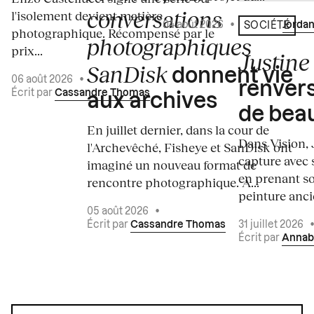
conversations
l'isolement devient matière
04 août 2026
•
Écrit par
Jordan
SOCIÉTÉ
photographique. Récompensé par le
photographiques
prix...
Justine 
SanDisk
donnent vie
06 août 2026
•
renvers
Écrit par
Cassandre Thomas
aux archives
de bea
En juillet dernier, dans la cour de
Dans Vision, 
l'Archevêché, Fisheye et SanDisk ont
capture avec s
imaginé un nouveau format de
en prenant so
rencontre photographique. À...
peinture ancie
05 août 2026
•
Écrit par
Cassandre Thomas
31 juillet 2026
Écrit par
Annab