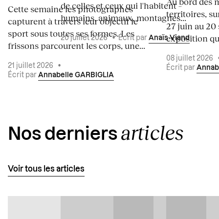
Au bord des m
de celles et ceux qui l'habitent –
Cette semaine les photographes
territoires, s
humains, animaux, montagnes...
capturent à travers leur objectif le
27 juin au 20
sport sous toutes ses formes. Les
exposition qui
20 juillet 2026
•
Écrit par
Anaïs Viand
frissons parcourent les corps, une...
08 juillet 2026
21 juillet 2026
•
Écrit par
Annab
Écrit par
Annabelle GARBIGLIA
articles
Nos derniers
Voir tous les articles