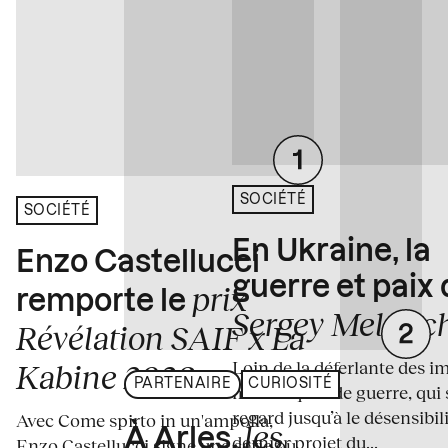
SOCIÉTÉ
SOCIÉTÉ
En Ukraine, la
Enzo Castellucci
guerre et paix
prix
remporte le
Sergey Melnitc
Révélation SAIF x La
Loin de la déferlante des i
Kabine 2026
PARTENAIRE
CURIOSITÉ
médiatiques de guerre, qui 
regard jusqu’à le désensibili
Avec Come spirto in un'ampolla,
les
À Arles,
dernier projet du...
Enzo Castellucci signe une série où