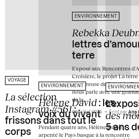
ENVIRONNEMENT
Rebekka Deub
lettres d’amou
terre
Exposé aux Rencontres d'Arl
Croisière, le projet La terre
VOYAGE
amoureuse de Rebekka De
ENVIRONNEMENT
ENVIRONNE
nous parle avec une grande
La sélection
de la...
Hélène David
: les
L’expos
Instagram #561
:
des mo
voix du vivant
09 juillet 2026
•
Écrit par
Ana 
frissons dans tout le
5 ans d
Pendant quatre ans, Hélène David a
corps
arpenté le Pays basque à la rencontre