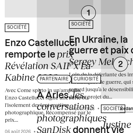
SOCIÉTÉ
SOCIÉTÉ
En Ukraine, la
Enzo Castellucci
guerre et paix
prix
remporte le
Sergey Melnitc
Révélation SAIF x La
Loin de la déferlante des i
Kabine 2026
PARTENAIRE
CURIOSITÉ
médiatiques de guerre, qui 
regard jusqu’à le désensibili
Avec Come spirto in un'ampolla,
les
À Arles,
dernier projet du...
Enzo Castellucci signe une série où
conversations
l'isolement devient matière
04 août 2026
•
Écrit par
Jordan
SOCIÉTÉ
photographique. Récompensé par le
photographiques
prix...
Justine 
SanDisk
donnent vie
06 août 2026
•