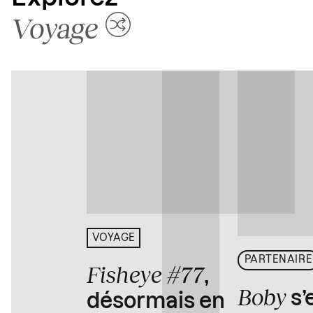
Voyage
VOYAGE
PARTENAIRE
Fisheye #77
,
Boby
s’
désormais en