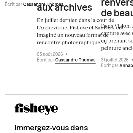
renvers
Écrit par
Cassandre Thomas
aux archives
de bea
En juillet dernier, dans la cour de
Dans Vision, 
l'Archevêché, Fisheye et SanDisk ont
capture avec s
imaginé un nouveau format de
en prenant so
rencontre photographique. À...
peinture ancie
05 août 2026
•
Écrit par
Cassandre Thomas
31 juillet 2026
Écrit par
Annab
Immergez-vous dans