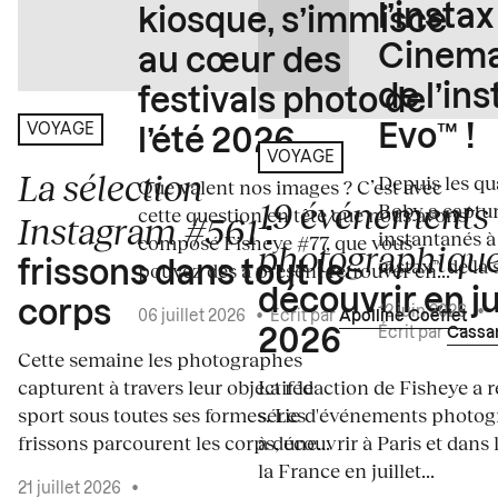
l’insta
kiosque, s’immisce
Cinema
au cœur des
de l’in
festivals photo de
Evo™ !
VOYAGE
l’été 2026
VOYAGE
La sélection
Depuis les qua
Que valent nos images ? C’est avec
19 événements
Boby a captur
cette question en tête que nous avons
Instagram #561
:
instantanés à 
composé Fisheye #77, que vous
photographiqu
instax™ de la s
frissons dans tout le
pouvez dès à présent retrouver en...
découvrir en ju
corps
12 juin 2026
•
06 juillet 2026
•
Écrit par
Apolline Coëffet
Écrit par
Cassa
2026
Cette semaine les photographes
capturent à travers leur objectif le
La rédaction de Fisheye a r
sport sous toutes ses formes. Les
série d'événements photo
frissons parcourent les corps, une...
à découvrir à Paris et dans 
la France en juillet...
21 juillet 2026
•