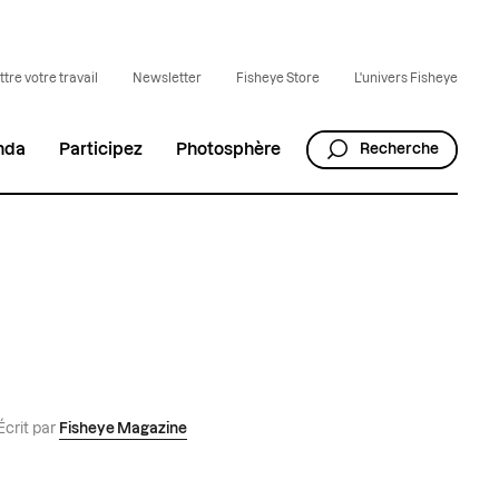
tre votre travail
Newsletter
Fisheye Store
L'univers Fisheye
nda
Participez
Photosphère
Recherche
Écrit par
Fisheye Magazine