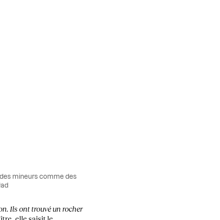
ite des mineurs comme des
dad
on. Ils ont trouvé un rocher
re, elle saisit le