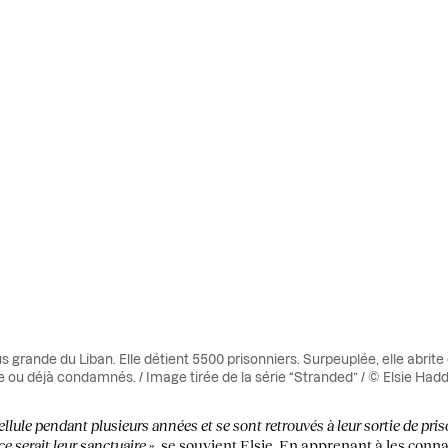
us grande du Liban. Elle détient 5500 prisonniers. Surpeuplée, elle abr
re ou déjà condamnés. / Image tirée de la série “Stranded” / © Elsie Had
llule pendant plusieurs années et se sont retrouvés à leur sortie de pris
ce serait leur sanctuaire
», se souvient Elsie. En apprenant à les connaît