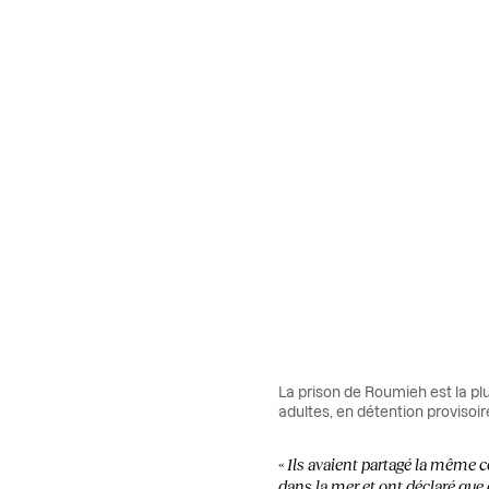
La prison de Roumieh est la pl
adultes, en détention provisoi
«
Ils avaient partagé la même ce
dans la mer et ont déclaré que 