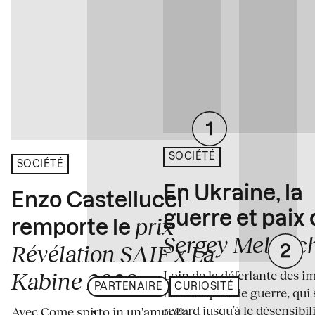
SOCIÉTÉ
SOCIÉTÉ
En Ukraine, la
Enzo Castellucci
guerre et paix
prix
remporte le
Sergey Melnitc
Révélation SAIF x La
Loin de la déferlante des i
Kabine 2026
PARTENAIRE
CURIOSITÉ
médiatiques de guerre, qui 
regard jusqu’à le désensibili
Avec Come spirto in un'ampolla,