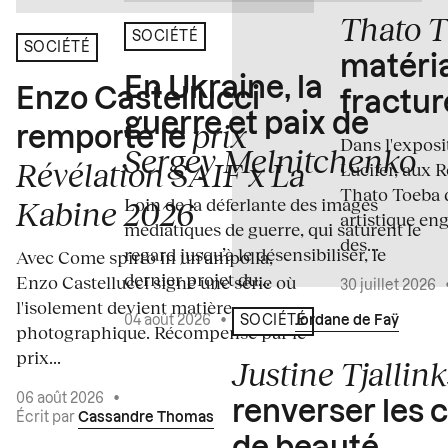
Thato 
SOCIÉTÉ
SOCIÉTÉ
matéria
En Ukraine, la
Enzo Castellucci
fractur
guerre et paix de
prix
remporte le
Dans l'expos
Sergey Melnitchenko
Révélation SAIF x La
Lucifer, aux 
Thato Toeba 
Loin de la déferlante des images
Kabine 2026
artistique en
médiatiques de guerre, qui saturent le
des...
regard jusqu’à le désensibiliser, le
Avec Come spirto in un'ampolla,
dernier projet du...
Enzo Castellucci signe une série où
30 juillet 2026
l'isolement devient matière
04 août 2026
•
Écrit par
Jordane de Faÿ
SOCIÉTÉ
photographique. Récompensé par le
prix...
Justine Tjallink
06 août 2026
•
renverser les 
Écrit par
Cassandre Thomas