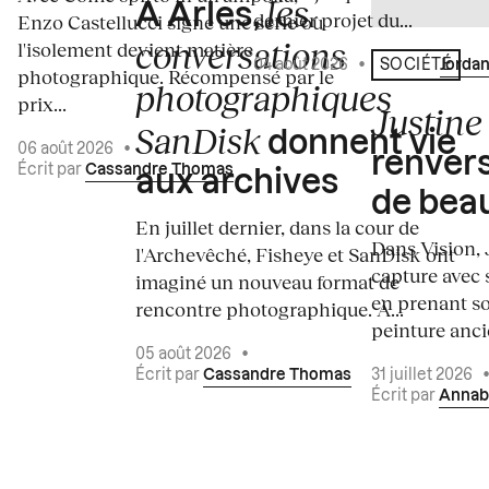
les
À Arles,
dernier projet du...
Enzo Castellucci signe une série où
conversations
l'isolement devient matière
04 août 2026
•
Écrit par
Jordan
SOCIÉTÉ
photographique. Récompensé par le
photographiques
prix...
Justine 
SanDisk
donnent vie
06 août 2026
•
renvers
Écrit par
Cassandre Thomas
aux archives
de bea
En juillet dernier, dans la cour de
Dans Vision, 
l'Archevêché, Fisheye et SanDisk ont
capture avec s
imaginé un nouveau format de
en prenant so
rencontre photographique. À...
peinture ancie
05 août 2026
•
Écrit par
Cassandre Thomas
31 juillet 2026
Écrit par
Annab