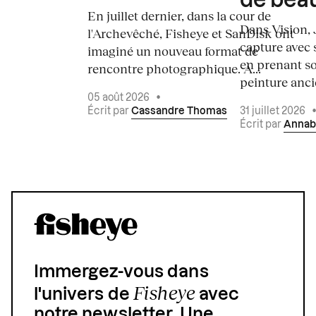
de bea
En juillet dernier, dans la cour de
Dans Vision, 
l'Archevêché, Fisheye et SanDisk ont
capture avec s
imaginé un nouveau format de
en prenant so
rencontre photographique. À...
peinture ancie
05 août 2026
•
Écrit par
Cassandre Thomas
31 juillet 2026
Écrit par
Annab
Immergez-vous dans
Fisheye
l'univers de
avec
notre newsletter. Une