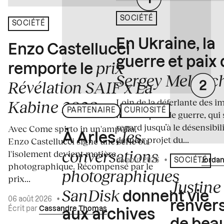
SOCIÉTÉ
SOCIÉTÉ
En Ukraine, la
Enzo Castellucci
guerre et paix
prix
remporte le
Sergey Melnitc
Révélation SAIF x La
Loin de la déferlante des i
Kabine 2026
PARTENAIRE
CURIOSITÉ
médiatiques de guerre, qui 
regard jusqu’à le désensibili
Avec Come spirto in un'ampolla,
les
À Arles,
dernier projet du...
Enzo Castellucci signe une série où
conversations
l'isolement devient matière
04 août 2026
•
Écrit par
Jordan
SOCIÉTÉ
photographique. Récompensé par le
photographiques
prix...
Justine 
SanDisk
donnent vie
06 août 2026
•
renvers
Écrit par
Cassandre Thomas
aux archives