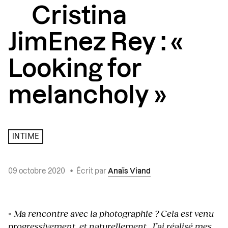
Cristina
JimEnez Rey : «
Looking for
melancholy »
INTIME
09 octobre 2020
•
Écrit par
Anaïs Viand
«
Ma rencontre avec la photographie ? Cela est venu
progressivement, et naturellement. J’ai réalisé mes