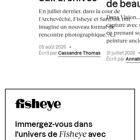
de bea
En juillet dernier, dans la cour de
Dans Vision, 
l'Archevêché, Fisheye et SanDisk ont
capture avec s
imaginé un nouveau format de
en prenant so
rencontre photographique. À...
peinture ancie
05 août 2026
•
Écrit par
Cassandre Thomas
31 juillet 2026
Écrit par
Annab
Immergez-vous dans
Fisheye
l'univers de
avec