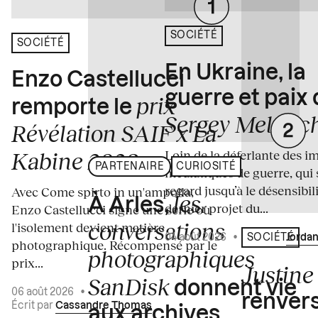
SOCIÉTÉ
SOCIÉTÉ
En Ukraine, la
Enzo Castellucci
guerre et paix
prix
remporte le
Sergey Melnitc
Révélation SAIF x La
Loin de la déferlante des i
Kabine 2026
PARTENAIRE
CURIOSITÉ
médiatiques de guerre, qui 
regard jusqu’à le désensibili
Avec Come spirto in un'ampolla,
les
À Arles,
dernier projet du...
Enzo Castellucci signe une série où
conversations
l'isolement devient matière
04 août 2026
•
Écrit par
Jordan
SOCIÉTÉ
photographique. Récompensé par le
photographiques
prix...
Justine 
SanDisk
donnent vie
06 août 2026
•
renvers
Écrit par
Cassandre Thomas
aux archives