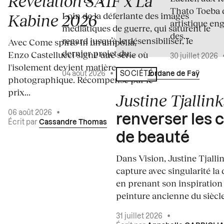
Révélation SAIF x La
Thato Toeba 
Loin de la déferlante des images
Kabine 2026
artistique en
médiatiques de guerre, qui saturent le
des...
regard jusqu’à le désensibiliser, le
Avec Come spirto in un'ampolla,
dernier projet du...
Enzo Castellucci signe une série où
30 juillet 2026
l'isolement devient matière
04 août 2026
•
Écrit par
Jordane de Faÿ
SOCIÉTÉ
photographique. Récompensé par le
prix...
Justine Tjallink
06 août 2026
•
renverser les 
Écrit par
Cassandre Thomas
de beauté
Dans Vision, Justine Tjalli
capture avec singularité la 
en prenant son inspiration
peinture ancienne du siècle.
31 juillet 2026
•