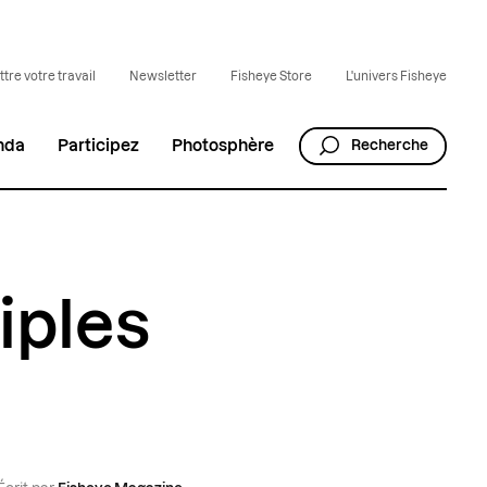
tre votre travail
Newsletter
Fisheye Store
L'univers Fisheye
nda
Participez
Photosphère
Recherche
iples