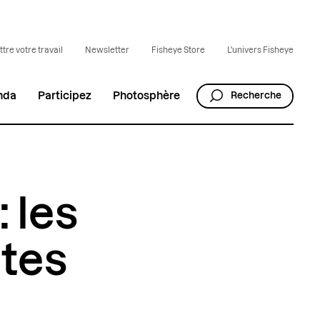
tre votre travail
Newsletter
Fisheye Store
L'univers Fisheye
nda
Participez
Photosphère
Recherche
: les
ites