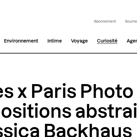
Abonnement
Soumet
Environnement
Intime
Voyage
Curiosité
Age
es x Paris Photo 
sitions abstra
ssica Backhaus