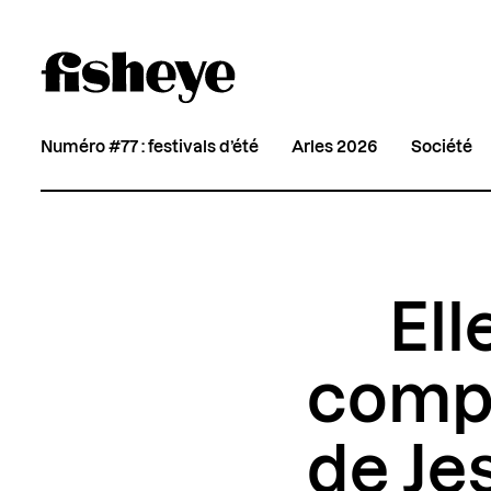
Numéro #77 : festivals d’été
Arles 2026
Société
Ell
compo
de Je