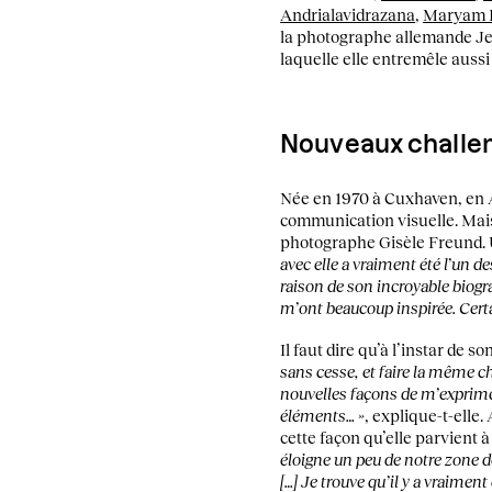
Andrialavidrazana
,
Maryam F
la photographe allemande Jess
laquelle elle entremêle aussi
Nouveaux challe
Née en 1970 à Cuxhaven, en Al
communication visuelle. Mais 
photographe Gisèle Freund. U
avec elle a vraiment été l’un d
raison de son incroyable biogra
m’ont beaucoup inspirée. Certa
Il faut dire qu’à l’instar de 
sans cesse, et faire la même c
nouvelles façons de m’exprimer.
éléments… »
, explique-t-elle
cette façon qu’elle parvient 
éloigne un peu de notre zone de 
[…] Je trouve qu’il y a vraimen