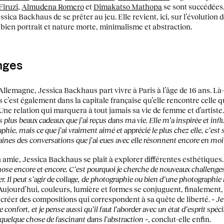
iruzi
,
Almudena Romero
et
Dimakatso Mathopa
se sont succédées.
ica Backhaus de se prêter au jeu. Elle revient, ici, sur l’évolutio
 bien portrait et nature morte, minimalisme et abstraction.
nges
lemagne, Jessica Backhaus part vivre à Paris à l’âge de 16 ans. Là-b
c’est également dans la capitale française qu’elle rencontre celle q
ne relation qui marquera à tout jamais sa vie de femme et d’artiste
es plus beaux cadeaux que j’ai reçus dans ma vie.
Elle m’a inspirée et in
phie, mais ce que j’ai vraiment aimé et apprécié le plus chez elle, c’est 
ines des conversations que j’ai eues avec elle résonnent encore en moi
son amie, Jessica Backhaus se plaît à explorer différentes esthétiques
hose encore et encore. C’est pourquoi je cherche de nouveaux challenge
 Il peut s’agir de collage, de photographie ou bien d’une photographie à 
. Aujourd’hui, couleurs, lumière et formes se conjuguent, finalement, 
à créer des compositions qui correspondent à sa quête de liberté.
« J
confort, et je pense aussi qu’il faut l’aborder avec un état d’esprit spéci
t quelque chose de fascinant dans l’abstraction »
, conclut-elle enfin.