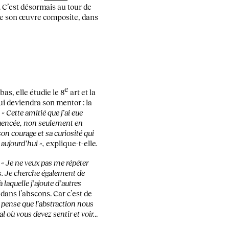
 C’est désormais au tour de
n de son œuvre composite, dans
e
as, elle étudie le 8
art et la
ui deviendra son mentor : la
.
« Cette amitié que j’ai eue
fluencée, non seulement en
son courage et sa curiosité qui
 aujourd’hui »,
explique-t-elle
.
.
« Je ne veux pas me répéter
s. Je cherche également de
laquelle j’ajoute d’autres
dans l’abscons. Car c’est de
e pense que l’abstraction nous
al où vous devez sentir et voir.
..