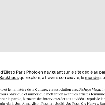
 d’
Elles x Paris Photo
en naviguant sur le site dédié au pa
 Backhaus
qui explore, à travers son œuvre, le
monde
siby
 et le ministère de la Culture, en association avec
Fisheye Magazin
arcours physique et numérique mettant en avant les artistes féminin
ner la parole, à travers des interviews écrites et vidéo. Depuis le la
aia Abril
,
Jun Ahn
,
Alison Rossiter
,
Judith Joy Ross
, Cig Harvey, Ba