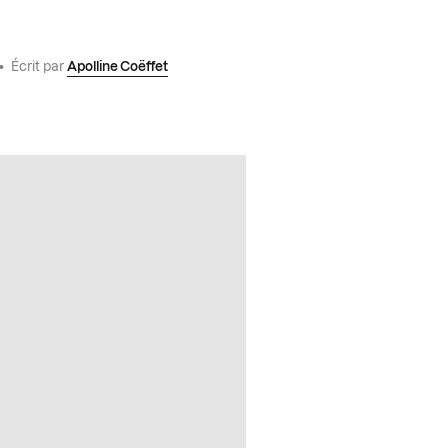
•
Écrit par
Apolline Coëffet