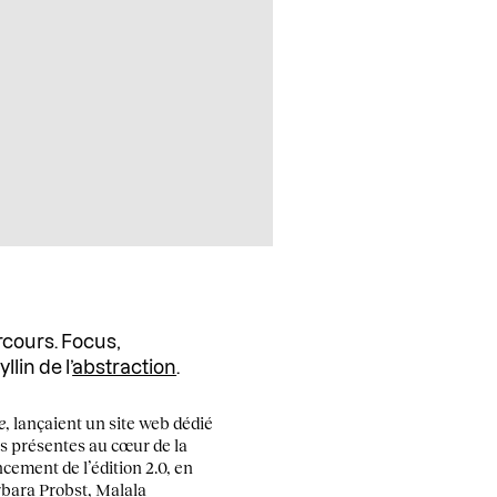
rcours. Focus,
llin de l’
abstraction
.
e
, lançaient un site web dédié
es présentes au cœur de la
ncement de l’édition 2.0, en
rbara Probst,
Malala