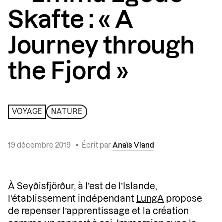
Skafte : « A
Journey through
the Fjord »
VOYAGE
NATURE
19 décembre 2019
•
Écrit par
Anaïs Viand
À Seyðisfjörður, à l’est de l’
Islande
,
l’établissement indépendant
LungA
propose
de repenser l’apprentissage et la création