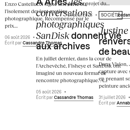
les
À Arles,
dernier projet du...
Enzo Castellucci signe une série où
conversations
l'isolement devient matière
04 août 2026
•
Écrit par
Jordan
SOCIÉTÉ
photographique. Récompensé par le
photographiques
prix...
Justine 
SanDisk
donnent vie
06 août 2026
•
renvers
Écrit par
Cassandre Thomas
aux archives
de bea
En juillet dernier, dans la cour de
Dans Vision, 
l'Archevêché, Fisheye et SanDisk ont
capture avec s
imaginé un nouveau format de
en prenant so
rencontre photographique. À...
peinture ancie
05 août 2026
•
Écrit par
Cassandre Thomas
31 juillet 2026
Écrit par
Annab