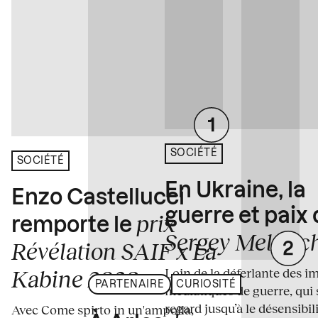
SOCIÉTÉ
SOCIÉTÉ
En Ukraine, la
Enzo Castellucci
guerre et paix
prix
remporte le
Sergey Melnitc
Révélation SAIF x La
Loin de la déferlante des i
Kabine 2026
PARTENAIRE
CURIOSITÉ
médiatiques de guerre, qui 
regard jusqu’à le désensibili
Avec Come spirto in un'ampolla,