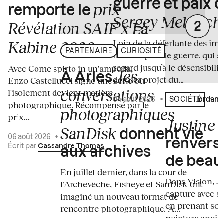
guerre et paix
prix
remporte le
Sergey Melnitc
Révélation SAIF x La
Loin de la déferlante des i
Kabine 2026
PARTENAIRE
CURIOSITÉ
médiatiques de guerre, qui 
regard jusqu’à le désensibili
Avec Come spirto in un'ampolla,
les
À Arles,
dernier projet du...
Enzo Castellucci signe une série où
conversations
l'isolement devient matière
04 août 2026
•
Écrit par
Jordan
SOCIÉTÉ
photographique. Récompensé par le
photographiques
prix...
Justine 
SanDisk
donnent vie
06 août 2026
•
renvers
Écrit par
Cassandre Thomas
aux archives
de bea
En juillet dernier, dans la cour de
Dans Vision, 
l'Archevêché, Fisheye et SanDisk ont
capture avec s
imaginé un nouveau format de
en prenant so
rencontre photographique. À...
peinture ancie