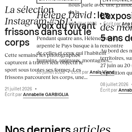
ENVIRONNE
nous parle avec une grande
La sélection
de la...
Hélène David
: les
L’expos
Instagram #561
:
des mo
voix du vivant
09 juillet 2026
•
Écrit par
Ana 
frissons dans tout le
5 ans d
Pendant quatre ans, Hélène David a
corps
arpenté le Pays basque à la rencontre
Au bord des m
de celles et ceux qui l'habitent –
Cette semaine les photographes
territoires, s
humains, animaux, montagnes...
capturent à travers leur objectif le
27 juin au 20
sport sous toutes ses formes. Les
exposition qui
20 juillet 2026
•
Écrit par
Anaïs Viand
frissons parcourent les corps, une...
08 juillet 2026
21 juillet 2026
•
Écrit par
Annab
Écrit par
Annabelle GARBIGLIA
articles
Nos derniers