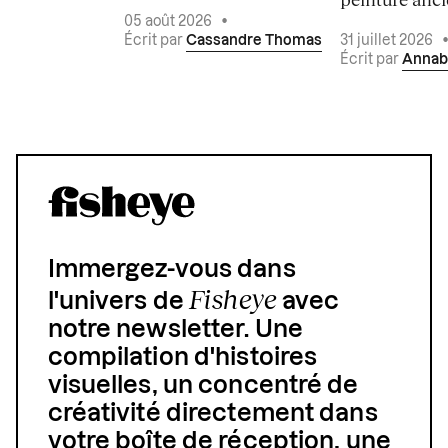
05 août 2026
•
Écrit par
Cassandre Thomas
31 juillet 2026
Écrit par
Annab
Immergez-vous dans
Fisheye
l'univers de
avec
notre newsletter. Une
compilation d'histoires
visuelles, un concentré de
créativité directement dans
votre boîte de réception, une