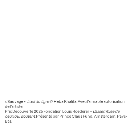
« Sauvage »,
L’œil du tigre
© Heba Khalifa. Avec l’aimable autorisation
de l’artiste.
Prix Découverte 2025 Fondation Louis Roederer –
L’assemblée de
ceux qui doutent
. Présenté par Prince Claus Fund, Amsterdam, Pays-
Bas.