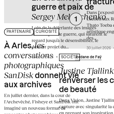
fractur
guerre et paix de
Dans l'expos
Sergey Melnitchenko
Lucifer, aux 
Thato Toeba 
Loin de la déferlante des images
artistique en
PARTENAIRE
CURIOSITÉ
médiatiques de guerre, qui saturent le
des...
regard jusqu’à le désensibiliser, le
les
À Arles,
dernier projet du...
30 juillet 2026
conversations
04 août 2026
•
Écrit par
Jordane de Faÿ
SOCIÉTÉ
photographiques
Justine Tjallink
SanDisk
donnent vie
renverser les 
aux archives
de beauté
En juillet dernier, dans la cour de
Dans Vision, Justine Tjalli
l'Archevêché, Fisheye et SanDisk ont
capture avec singularité la 
imaginé un nouveau format de
en prenant son inspiration