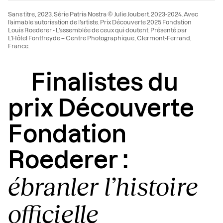
Sans titre, 2023. Série Patria Nostra © Julie Joubert. 2023-2024. Avec
l’aimable autorisation de l’artiste. Prix Découverte 2025 Fondation
Louis Roederer - L’assemblée de ceux qui doutent. Présenté par
L’Hôtel Fontfreyde – Centre Photographique, Clermont-Ferrand,
France.
Finalistes du
prix Découverte
Fondation
Roederer :
ébranler l’histoire
officielle