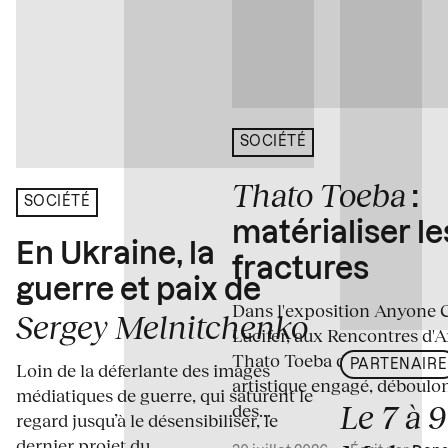
SOCIÉTÉ
Thato Toeba
:
SOCIÉTÉ
matérialiser le
En Ukraine, la
fractures
guerre et paix de
Dans l'exposition Anyone 
Sergey Melnitchenko
Lucifer, aux Rencontres d'A
Thato Toeba dévoile un co
PARTENAIRE
Loin de la déferlante des images
artistique engagé, déboulo
médiatiques de guerre, qui saturent le
Le 7 à 
des...
regard jusqu’à le désensibiliser, le
dernier projet du...