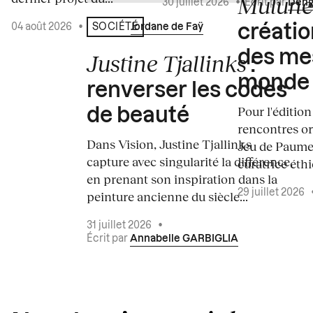
Mulun
30 juillet 2026
•
Écrit par
Deng
04 août 2026
•
Écrit par
Jordane de Faÿ
SOCIÉTÉ
créati
des me
Justine Tjallinks
:
monde
renverser les codes
Pour l'édition
de beauté
rencontres o
Dans Vision, Justine Tjallinks
Jeu de Paume
capture avec singularité la différence,
curatrice éth
en prenant son inspiration dans la
29 juillet 2026
peinture ancienne du siècle...
31 juillet 2026
•
Écrit par
Annabelle GARBIGLIA