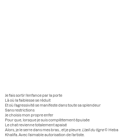
Je fais sortir l’enfance par la porte
Là où la faiblesse se réduit
Et où l’agressivité se manifeste dans toute sa splendeur
Sans restrictions
Je choisis mon propre enfer
Pour que, lorsque je suis complètement épuisée
Le chat revienne totalement apaisé
Alors, je le serre dans mes bras… et je pleure.
L’œil du tigre
© Heba
Khalifa. Avec l’aimable autorisation de l’artiste.