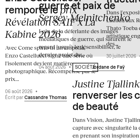
guerre et paix de
prix
remporte le
Dans l'expos
Sergey Melnitchenko
Révélation SAIF x La
Lucifer, aux 
Thato Toeba 
Loin de la déferlante des images
Kabine 2026
artistique en
médiatiques de guerre, qui saturent le
des...
regard jusqu’à le désensibiliser, le
Avec Come spirto in un'ampolla,
dernier projet du...
Enzo Castellucci signe une série où
30 juillet 2026
l'isolement devient matière
04 août 2026
•
Écrit par
Jordane de Faÿ
SOCIÉTÉ
photographique. Récompensé par le
prix...
Justine Tjallink
06 août 2026
•
renverser les 
Écrit par
Cassandre Thomas
de beauté
Dans Vision, Justine Tjalli
capture avec singularité la 
en prenant son inspiration