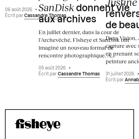
Justine 
SanDisk
donnent vie
06 août 2026
•
renvers
Écrit par
Cassandre Thomas
aux archives
de bea
En juillet dernier, dans la cour de
Dans Vision, 
l'Archevêché, Fisheye et SanDisk ont
capture avec s
imaginé un nouveau format de
en prenant so
rencontre photographique. À...
peinture ancie
05 août 2026
•
Écrit par
Cassandre Thomas
31 juillet 2026
Écrit par
Annab