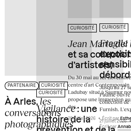
CURIOSITÉ
CURIOSITÉ
Fragile
Jean Marie del
exposit
et sa collectio
sensibi
d’artiste(s)
débord
Du 30 mai au 1er novembre
centre d’art Contemporain
PARTENAIRE
CURIOSITÉ
Jusqu'au 27 s
Ladubay situé à Saumur no
CURIOSITÉ
Paume ouvre s
les
propose une immersion au
À Arles,
collection de
Vigilance
des...
: une
Furnish. L'exp
conversations
histoire de la
28 juillet 2026
•
Écrit par
Esth
photographiques
21 juillet 2026
Écrit par
Annab
prévention et de la