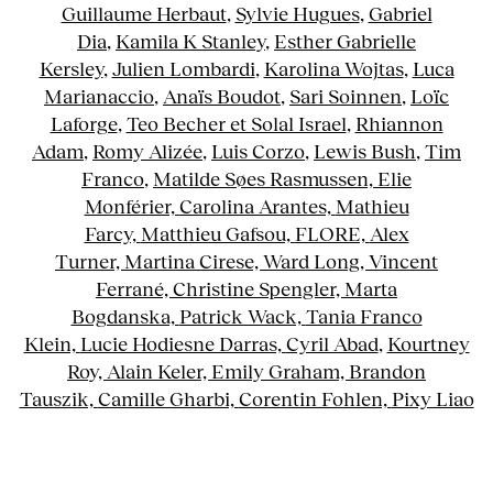
Guillaume Herbaut
,
Sylvie Hugues
,
Gabriel
Dia
,
Kamila K Stanley
,
Esther Gabrielle
Kersley
,
Julien Lombardi
,
Karolina Wojtas
,
Luca
Marianaccio
,
Anaïs Boudot
,
Sari Soinnen
,
Loïc
Laforge
,
Teo Becher et Solal Israel
,
Rhiannon
Adam
,
Romy Alizée
,
Luis Corzo
,
Lewis Bush
,
Tim
Franco
,
Matilde Søes Rasmussen,
Elie
Monférier,
Carolina Arantes,
Mathieu
Farcy,
Matthieu Gafsou,
FLORE,
Alex
Turner,
Martina Cirese,
Ward Long,
Vincent
Ferrané,
Christine Spengler,
Marta
Bogdanska,
Patrick Wack,
Tania Franco
Klein,
Lucie Hodiesne Darras,
Cyril Abad
,
Kourtney
Roy,
Alain Keler,
Emily Graham,
Brandon
Tauszik,
Camille Gharbi,
Corentin Fohlen,
Pixy Liao