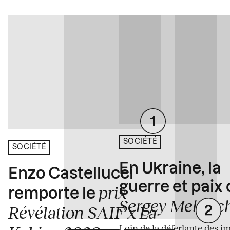
SOCIÉTÉ
SOCIÉTÉ
En Ukraine, la
Enzo Castellucci
guerre et paix
prix
remporte le
Sergey Melnitc
Révélation SAIF x La
Loin de la déferlante des i