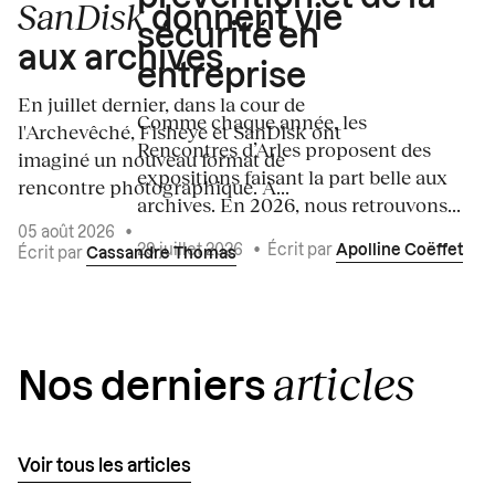
SanDisk
donnent vie
sécurité en
aux archives
entreprise
En juillet dernier, dans la cour de
Comme chaque année, les
l'Archevêché, Fisheye et SanDisk ont
Rencontres d’Arles proposent des
imaginé un nouveau format de
expositions faisant la part belle aux
rencontre photographique. À...
archives. En 2026, nous retrouvons...
05 août 2026
•
29 juillet 2026
•
Écrit par
Apolline Coëffet
Écrit par
Cassandre Thomas
articles
Nos derniers
Voir tous les articles