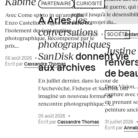
Kabine 2026
PARTENAIRE
CURIOSITÉ
médiatiques de guerre, qui 
regard jusqu’à le désensibili
Avec Come spirto in un'ampolla,
les
À Arles,
dernier projet du...
Enzo Castellucci signe une série où
conversations
l'isolement devient matière
04 août 2026
•
Écrit par
Jordan
SOCIÉTÉ
photographique. Récompensé par le
photographiques
prix...
Justine 
SanDisk
donnent vie
06 août 2026
•
renvers
Écrit par
Cassandre Thomas
aux archives
de bea
En juillet dernier, dans la cour de
Dans Vision, 
l'Archevêché, Fisheye et SanDisk ont
capture avec s
imaginé un nouveau format de
en prenant so
rencontre photographique. À...
peinture ancie
05 août 2026
•
Écrit par
Cassandre Thomas
31 juillet 2026
Écrit par
Annab