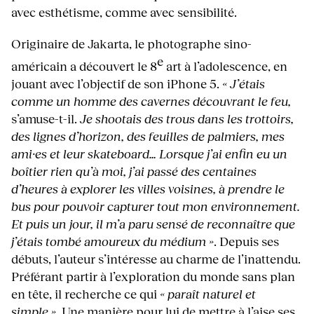
avec esthétisme, comme avec sensibilité.
Originaire de Jakarta, le photographe sino-
e
américain a découvert le 8
art à l’adolescence, en
jouant avec l’objectif de son iPhone 5.
« J’étais
comme un homme des cavernes découvrant le feu,
s’amuse-t-il.
Je shootais des trous dans les trottoirs,
des lignes d’horizon, des feuilles de palmiers, mes
ami·es et leur skateboard… Lorsque j’ai enfin eu un
boîtier rien qu’à moi, j’ai passé des centaines
d’heures à explorer les villes voisines, à prendre le
bus pour pouvoir capturer tout mon environnement.
Et puis un jour, il m’a paru sensé de reconnaître que
j’étais tombé amoureux du médium »
. Depuis ses
débuts, l’auteur s’intéresse au charme de l’inattendu.
Préférant partir à l’exploration du monde sans plan
en tête, il recherche ce qui
« paraît naturel et
simple ».
Une manière pour lui de mettre à l’aise ses