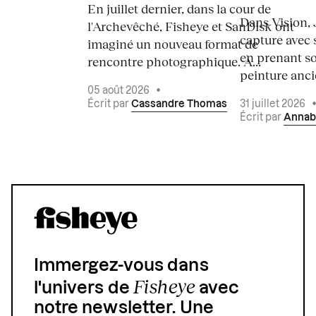
En juillet dernier, dans la cour de
Dans Vision, 
l'Archevêché, Fisheye et SanDisk ont
capture avec s
imaginé un nouveau format de
en prenant so
rencontre photographique. À...
peinture ancie
05 août 2026
•
Écrit par
Cassandre Thomas
31 juillet 2026
Écrit par
Annab
Immergez-vous dans
Fisheye
l'univers de
avec
notre newsletter. Une