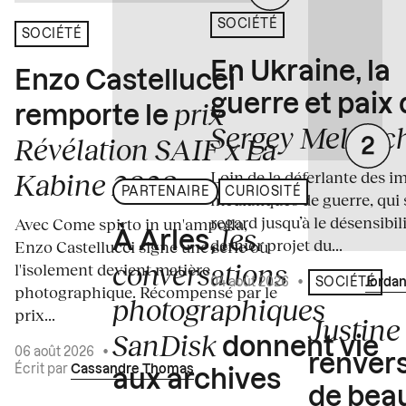
SOCIÉTÉ
SOCIÉTÉ
En Ukraine, la
Enzo Castellucci
guerre et paix
prix
remporte le
Sergey Melnitc
Révélation SAIF x La
Loin de la déferlante des i
Kabine 2026
PARTENAIRE
CURIOSITÉ
médiatiques de guerre, qui 
regard jusqu’à le désensibili
Avec Come spirto in un'ampolla,
les
À Arles,
dernier projet du...
Enzo Castellucci signe une série où
conversations
l'isolement devient matière
04 août 2026
•
Écrit par
Jordan
SOCIÉTÉ
photographique. Récompensé par le
photographiques
prix...
Justine 
SanDisk
donnent vie
06 août 2026
•
renvers
Écrit par
Cassandre Thomas
aux archives
de bea