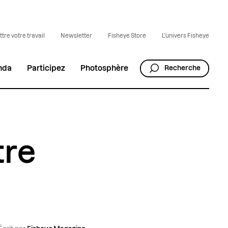
tre votre travail
Newsletter
Fisheye Store
L'univers Fisheye
nda
Participez
Photosphère
Recherche
tre