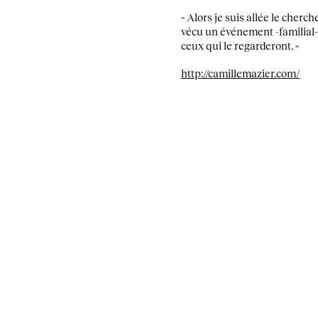
« Alors je suis allée le cherc
vécu un événement -familial- 
ceux qui le regarderont. »
http://camillemazier.com/