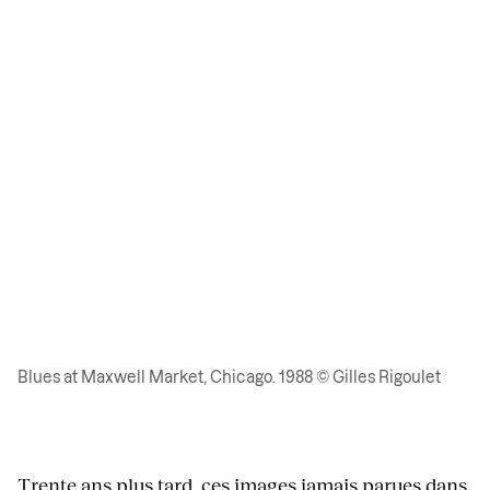
Blues at Maxwell Market, Chicago. 1988 © Gilles Rigoulet
Trente ans plus tard, ces images jamais parues dans