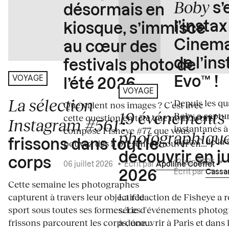
Boby
s’
désormais en
l’insta
kiosque, s’immisce
Cinema
au cœur des
de l’in
festivals photo de
Evo™ !
VOYAGE
l’été 2026
VOYAGE
La sélection
Depuis les qua
Que valent nos images ? C’est avec
19 événements
Boby a captur
cette question en tête que nous avons
Instagram #561
:
instantanés à 
composé Fisheye #77, que vous
photographiqu
instax™ de la s
frissons dans tout le
pouvez dès à présent retrouver en...
découvrir en ju
corps
12 juin 2026
•
06 juillet 2026
•
Écrit par
Apolline Coëffet
Écrit par
Cassa
2026
Cette semaine les photographes
capturent à travers leur objectif le
La rédaction de Fisheye a r
sport sous toutes ses formes. Les
série d'événements photo
frissons parcourent les corps, une...
à découvrir à Paris et dans 