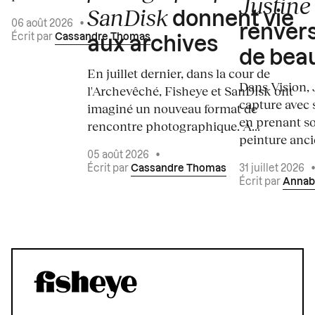
Justine 
SanDisk
donnent vie
06 août 2026
•
renvers
Écrit par
Cassandre Thomas
aux archives
de bea
En juillet dernier, dans la cour de
Dans Vision, 
l'Archevêché, Fisheye et SanDisk ont
capture avec s
imaginé un nouveau format de
en prenant so
rencontre photographique. À...
peinture ancie
05 août 2026
•
Écrit par
Cassandre Thomas
31 juillet 2026
Écrit par
Annab