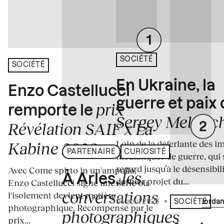
SOCIÉTÉ
SOCIÉTÉ
En Ukraine, la
Enzo Castellucci
guerre et paix
prix
remporte le
Sergey Melnitc
Révélation SAIF x La
Loin de la déferlante des i
Kabine 2026
PARTENAIRE
CURIOSITÉ
médiatiques de guerre, qui 
regard jusqu’à le désensibili
Avec Come spirto in un'ampolla,
les
À Arles,
dernier projet du...
Enzo Castellucci signe une série où
conversations
l'isolement devient matière
04 août 2026
•
Écrit par
Jordan
SOCIÉTÉ
photographique. Récompensé par le
photographiques
prix...