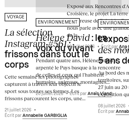
Exposé aux Rencontres d'Arl
Croisière, le projet La terre
VOYAGE
amoureuse de Rebekka De
ENVIRONNEMENT
ENVIRONNE
nous parle avec une grande
La sélection
de la...
Hélène David
: les
L’expos
Instagram #561
:
des mo
voix du vivant
09 juillet 2026
•
Écrit par
Ana 
frissons dans tout le
5 ans d
Pendant quatre ans, Hélène David a
corps
arpenté le Pays basque à la rencontre
Au bord des m
de celles et ceux qui l'habitent –
Cette semaine les photographes
territoires, s
humains, animaux, montagnes...
capturent à travers leur objectif le
27 juin au 20
sport sous toutes ses formes. Les
exposition qui
20 juillet 2026
•
Écrit par
Anaïs Viand
frissons parcourent les corps, une...
08 juillet 2026
21 juillet 2026
•
Écrit par
Annab
Écrit par
Annabelle GARBIGLIA