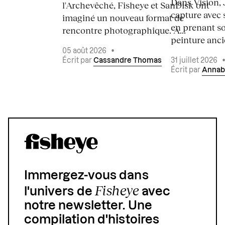
Dans Vision, 
l'Archevêché, Fisheye et SanDisk ont
capture avec s
imaginé un nouveau format de
en prenant so
rencontre photographique. À...
peinture ancie
05 août 2026
•
Écrit par
Cassandre Thomas
31 juillet 2026
Écrit par
Annab
Immergez-vous dans
Fisheye
l'univers de
avec
notre newsletter. Une
compilation d'histoires