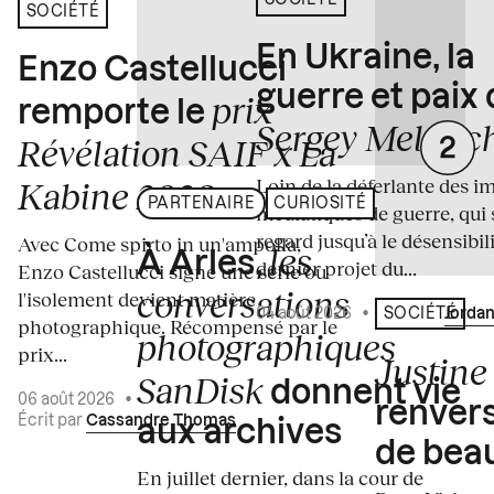
SOCIÉTÉ
SOCIÉTÉ
En Ukraine, la
Enzo Castellucci
guerre et paix
prix
remporte le
Sergey Melnitc
Révélation SAIF x La
Loin de la déferlante des i
Kabine 2026
PARTENAIRE
CURIOSITÉ
médiatiques de guerre, qui 
regard jusqu’à le désensibili
Avec Come spirto in un'ampolla,
les
À Arles,
dernier projet du...
Enzo Castellucci signe une série où
conversations
l'isolement devient matière
04 août 2026
•
Écrit par
Jordan
SOCIÉTÉ
photographique. Récompensé par le
photographiques
prix...
Justine 
SanDisk
donnent vie
06 août 2026
•
renvers
Écrit par
Cassandre Thomas
aux archives
de bea
En juillet dernier, dans la cour de