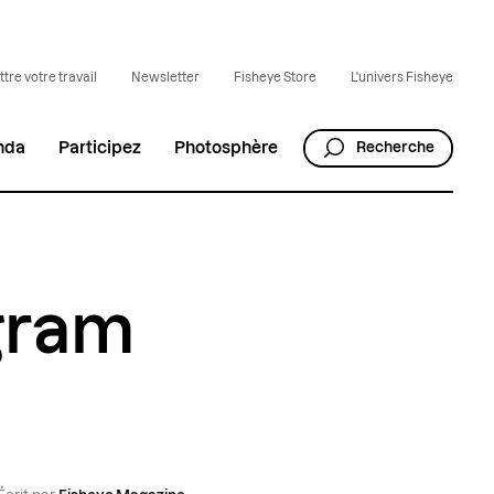
tre votre travail
Newsletter
Fisheye Store
L'univers Fisheye
nda
Participez
Photosphère
Recherche
agram