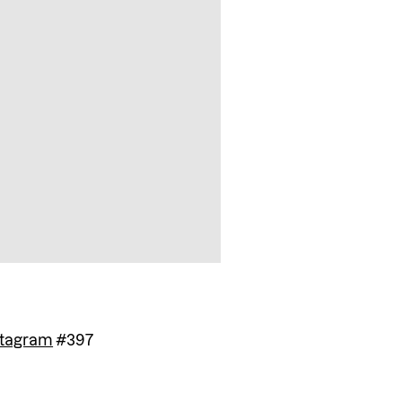
stagram
#397