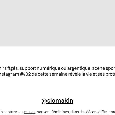
enirs figés, support numérique ou
argentique
, scène spo
Instagram #402
de cette semaine révèle la vie et
ses prot
@slomakin
kin capture ses
muses
, souvent féminines, dans des décors difficileme