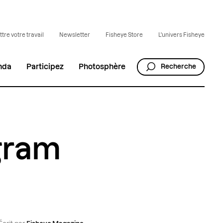
tre votre travail
Newsletter
Fisheye Store
L'univers Fisheye
nda
Participez
Photosphère
Recherche
agram