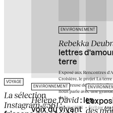
ENVIRONNEMENT
Rebekka Deub
lettres d’amou
terre
Exposé aux Rencontres d'Arl
Croisière, le projet La terre
VOYAGE
amoureuse de Rebekka De
ENVIRONNEMENT
ENVIRONNE
nous parle avec une grande
La sélection
de la...
Hélène David
: les
L’expos
Instagram #561
:
des mo
voix du vivant
09 juillet 2026
•
Écrit par
Ana 