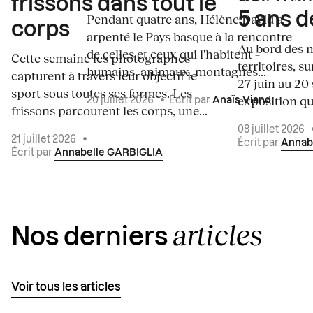
frissons dans tout le
5 ans d
Pendant quatre ans, Hélène David a
corps
arpenté le Pays basque à la rencontre
Au bord des m
de celles et ceux qui l'habitent –
Cette semaine les photographes
territoires, s
humains, animaux, montagnes...
capturent à travers leur objectif le
27 juin au 20
sport sous toutes ses formes. Les
exposition qui
20 juillet 2026
•
Écrit par
Anaïs Viand
frissons parcourent les corps, une...
08 juillet 2026
21 juillet 2026
•
Écrit par
Annab
Écrit par
Annabelle GARBIGLIA
articles
Nos derniers
Voir tous les articles