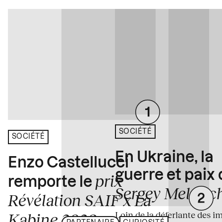
SOCIÉTÉ
SOCIÉTÉ
En Ukraine, la
Enzo Castellucci
guerre et paix
prix
remporte le
Sergey Melnitc
Révélation SAIF x La
Loin de la déferlante des i
Kabine 2026