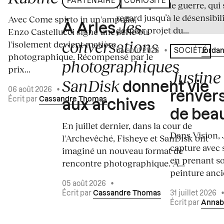
PARTENAIRE
CURIOSITÉ
médiatiques de guerre, qui 
regard jusqu’à le désensibili
Avec Come spirto in un'ampolla,
les
À Arles,
dernier projet du...
Enzo Castellucci signe une série où
conversations
l'isolement devient matière
04 août 2026
•
Écrit par
Jordan
SOCIÉTÉ
photographique. Récompensé par le
photographiques
prix...
Justine 
SanDisk
donnent vie
06 août 2026
•
renvers
Écrit par
Cassandre Thomas
aux archives
de bea
En juillet dernier, dans la cour de
Dans Vision, 
l'Archevêché, Fisheye et SanDisk ont
capture avec s
imaginé un nouveau format de
en prenant so
rencontre photographique. À...
peinture ancie
05 août 2026
•
Écrit par
Cassandre Thomas
31 juillet 2026
Écrit par
Annab