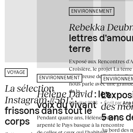
ENVIRONNEMENT
Rebekka Deub
lettres d’amou
terre
Exposé aux Rencontres d'Arl
Croisière, le projet La terre
VOYAGE
amoureuse de Rebekka De
ENVIRONNEMENT
ENVIRONNE
nous parle avec une grande
La sélection
de la...
Hélène David
: les
L’expos
Instagram #561
:
des mo
voix du vivant
09 juillet 2026
•
Écrit par
Ana 
frissons dans tout le
5 ans d
Pendant quatre ans, Hélène David a
corps
arpenté le Pays basque à la rencontre
Au bord des m
de celles et ceux qui l'habitent –