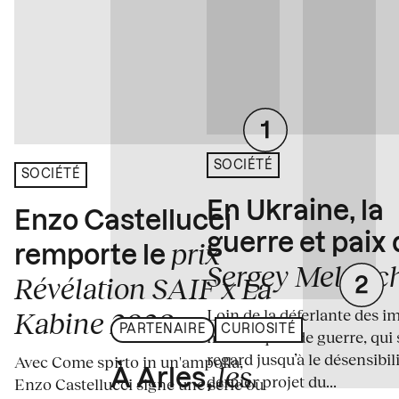
SOCIÉTÉ
SOCIÉTÉ
En Ukraine, la
Enzo Castellucci
guerre et paix
prix
remporte le
Sergey Melnitc
Révélation SAIF x La
Loin de la déferlante des i
Kabine 2026
PARTENAIRE
CURIOSITÉ
médiatiques de guerre, qui 
regard jusqu’à le désensibili
Avec Come spirto in un'ampolla,
les
À Arles,
dernier projet du...
Enzo Castellucci signe une série où