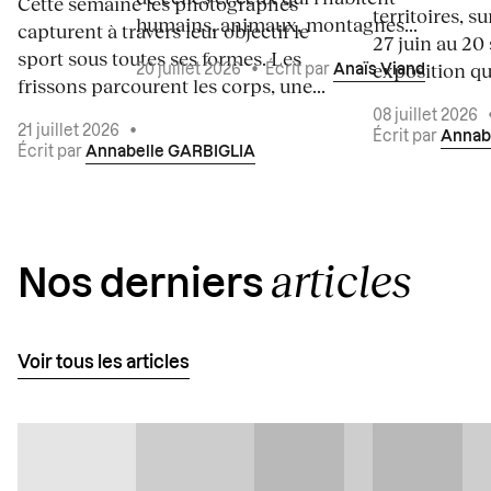
Cette semaine les photographes
territoires, s
humains, animaux, montagnes...
capturent à travers leur objectif le
27 juin au 20
sport sous toutes ses formes. Les
exposition qui
20 juillet 2026
•
Écrit par
Anaïs Viand
frissons parcourent les corps, une...
08 juillet 2026
21 juillet 2026
•
Écrit par
Annab
Écrit par
Annabelle GARBIGLIA
articles
Nos derniers
Voir tous les articles