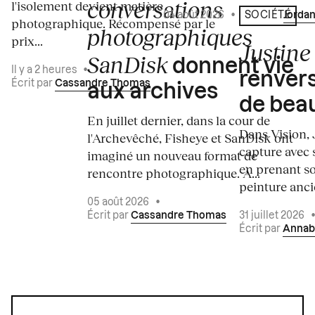
conversations
l'isolement devient matière
04 août 2026
•
Écrit par
Jordan
SOCIÉTÉ
photographique. Récompensé par le
photographiques
prix...
Justine 
SanDisk
donnent vie
Il y a 2 heures
•
renvers
Écrit par
Cassandre Thomas
aux archives
de bea
En juillet dernier, dans la cour de
Dans Vision, 
l'Archevêché, Fisheye et SanDisk ont
capture avec s
imaginé un nouveau format de
en prenant so
rencontre photographique. À...
peinture ancie
05 août 2026
•
Écrit par
Cassandre Thomas
31 juillet 2026
Écrit par
Annab