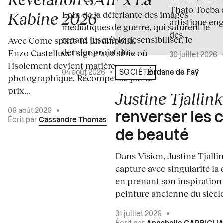
Thato Toeba 
Loin de la déferlante des images
Kabine 2026
artistique en
médiatiques de guerre, qui saturent le
des...
regard jusqu’à le désensibiliser, le
Avec Come spirto in un'ampolla,
dernier projet du...
Enzo Castellucci signe une série où
30 juillet 2026
l'isolement devient matière
04 août 2026
•
Écrit par
Jordane de Faÿ
SOCIÉTÉ
photographique. Récompensé par le
prix...
Justine Tjallink
06 août 2026
•
renverser les 
Écrit par
Cassandre Thomas
de beauté
Dans Vision, Justine Tjalli
capture avec singularité la 
en prenant son inspiration
peinture ancienne du siècle.
31 juillet 2026
•