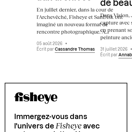
de bea
En juillet dernier, dans la cour de
Dans Vision, 
l'Archevêché, Fisheye et SanDisk ont
capture avec s
imaginé un nouveau format de
en prenant so
rencontre photographique. À...
peinture ancie
05 août 2026
•
Écrit par
Cassandre Thomas
31 juillet 2026
Écrit par
Annab
Immergez-vous dans
Fisheye
l'univers de
avec