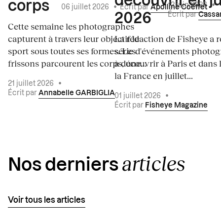
découvrir en ju
corps
12 juin 2026
•
06 juillet 2026
•
Écrit par
Apolline Coëffet
Écrit par
Cassa
2026
Cette semaine les photographes
capturent à travers leur objectif le
La rédaction de Fisheye a r
sport sous toutes ses formes. Les
série d'événements photo
frissons parcourent les corps, une...
à découvrir à Paris et dans 
la France en juillet...
21 juillet 2026
•
Écrit par
Annabelle GARBIGLIA
01 juillet 2026
•
Écrit par
Fisheye Magazine
articles
Nos derniers
Voir tous les articles