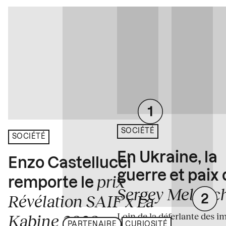
SOCIÉTÉ
SOCIÉTÉ
En Ukraine, la
Enzo Castellucci
guerre et paix
prix
remporte le
Sergey Melnitc
Révélation SAIF x La
Loin de la déferlante des i
Kabine 2026
PARTENAIRE
CURIOSITÉ