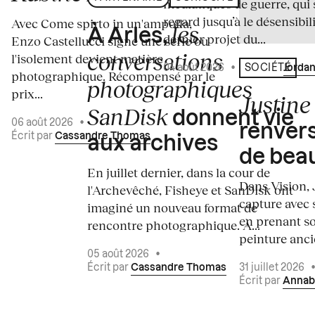
médiatiques de guerre, qui 
regard jusqu’à le désensibili
Avec Come spirto in un'ampolla,
les
À Arles,
dernier projet du...
Enzo Castellucci signe une série où
conversations
l'isolement devient matière
04 août 2026
•
Écrit par
Jordan
SOCIÉTÉ
photographique. Récompensé par le
photographiques
prix...
Justine 
SanDisk
donnent vie
06 août 2026
•
renvers
Écrit par
Cassandre Thomas
aux archives
de bea
En juillet dernier, dans la cour de
Dans Vision, 
l'Archevêché, Fisheye et SanDisk ont
capture avec s
imaginé un nouveau format de
en prenant so
rencontre photographique. À...
peinture ancie
05 août 2026
•
Écrit par
Cassandre Thomas
31 juillet 2026
Écrit par
Annab